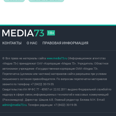
18+
КОНТАКТЫ
О НАС
ПРАВОВАЯ ИНФОРМАЦИЯ
© Все права на материалы сайта
www.media73.ru
(Информационное агентство
«Медиа 73») принадлежат ОАУ «Корпорация «Медиа 73». Учредитель: Областное
автономное учреждение «Государственная корпорация СМИ «Медиа 73».
Перепечатка (целиком или частями) материалов сайта разрешена при условии
письменного согласия правообладателя. По вопросам перепечатки материалов
звоните по телефону +7 (8422) 30-19-39.
Свидетельство ИА № ФС 77 - 43957 от 22.02.2011 выдано Федеральной службой по
надзору в сфере связи, информационных технологий и массовых коммуникаций
(Роскомнадзор). Директор: Шишов А.В. Главный редактор: Белова М.Н. E-mail:
admin@media73.ru
. Телефон редакции: +7 (8422) 30-19-39.