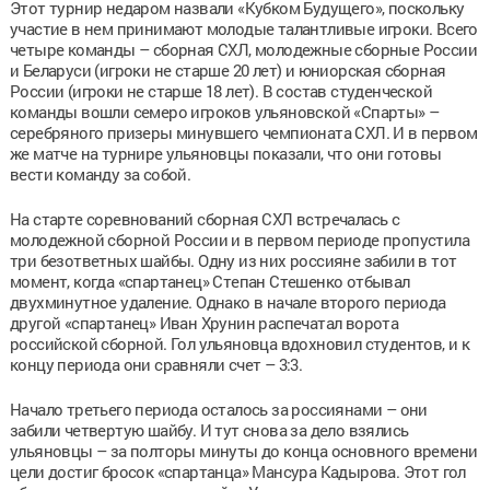
Этот турнир недаром назвали «Кубком Будущего», поскольку
участие в нем принимают молодые талантливые игроки. Всего
четыре команды – сборная СХЛ, молодежные сборные России
и Беларуси (игроки не старше 20 лет) и юниорская сборная
России (игроки не старше 18 лет). В состав студенческой
команды вошли семеро игроков ульяновской «Спарты» –
серебряного призеры минувшего чемпионата СХЛ. И в первом
же матче на турнире ульяновцы показали, что они готовы
вести команду за собой.
На старте соревнований сборная СХЛ встречалась с
молодежной сборной России и в первом периоде пропустила
три безответных шайбы. Одну из них россияне забили в тот
момент, когда «спартанец» Степан Стешенко отбывал
двухминутное удаление. Однако в начале второго периода
другой «спартанец» Иван Хрунин распечатал ворота
российской сборной. Гол ульяновца вдохновил студентов, и к
концу периода они сравняли счет – 3:3.
Начало третьего периода осталось за россиянами – они
забили четвертую шайбу. И тут снова за дело взялись
ульяновцы – за полторы минуты до конца основного времени
цели достиг бросок «спартанца» Мансура Кадырова. Этот гол