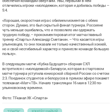
обеспечил командам овертайм. Увы, первыми в нем
отличились игроки «молодежки», которая и добилась победы –
5:4.
«Хорошая, скоростная игра с обилием моментов с обеих
сторон. Думаю, это был скрытый финал турнира. Россияне
чуть меньше ошибались, что и позволило им одержать
трудную победу, – прокомментировал итог матча главный
тренер «Спарты» Александр Сметанин. – Что касается игры
ульяновцев, то они показали не только качественный хоккей,
но и свой несгибаемый характер и принесли команде большую
пользу».
В следующем матче «Кубка Будущего» сборная СХЛ
встретился с «молодежкой» Беларуси, которая в стартовом
матче турнира уступила юниорской сборной России со счетом
2:3. Поединок студентов и белорусов в прямом эфире покажет
телеканал «Матч ТВ». Начало трансляции 16 мая в 12:30 по-
ульяновскому времени.
Фото: ТГ-канал ХК «Спарта»
"СПАРТА"
ХОККЕЙ С ШАЙБОЙ