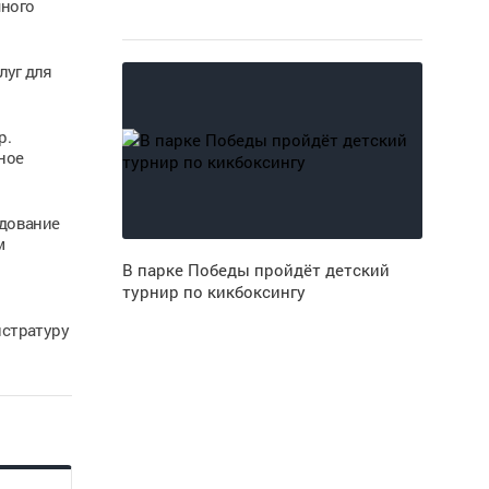
чного
луг для
р.
ное
едование
м
В парке Победы пройдёт детский
турнир по кикбоксингу
истратуру