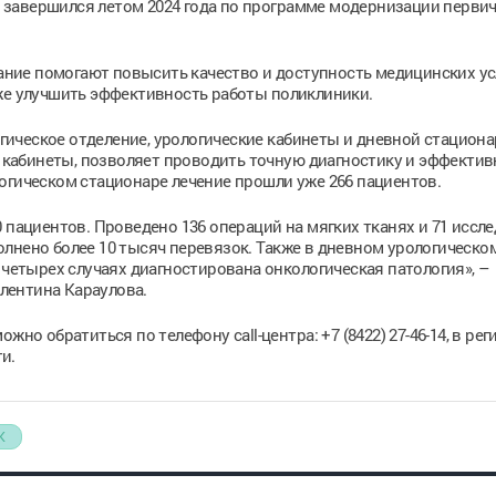
завершился летом 2024 года по программе модернизации перви
ие помогают повысить качество и доступность медицинских ус
кже улучшить эффективность работы поликлиники.
ическое отделение, урологические кабинеты и дневной стациона
кабинеты, позволяет проводить точную диагностику и эффектив
огическом стационаре лечение прошли уже 266 пациентов.
 пациентов. Проведено 136 операций на мягких тканях и 71 иссл
лнено более 10 тысяч перевязок. Также в дневном урологическо
 четырех случаях диагностирована онкологическая патология», –
лентина Караулова.
но обратиться по телефону call-центра: +7 (8422) 27-46-14, в рег
и.
К