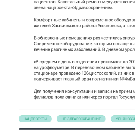
пациентов. Капитальный ремонт медучреждения 
звена нацпроекта «Здравоохранение».
Комфортные кабинеты и современное оборудован
жителей Засвияжского района Ульяновска, а та
В обновленных помещениях разместились хирург
Современное оборудование, которым оснащены 
лечение различных заболеваний. В дневном урол
«В среднем в день в отделении принимают до 200
на урофлоуметре. В перевязочном кабинете выпо
стационаре проведено 126 цистоскопий, из них в
подчеркивает главный врач поликлиники №4мВа
Для получения консультации и записи на прием мож
филиалов поликлиники или через портал Госуслуг
НАЦПРОЕКТЫ
НП ЗДРАВООХРАНЕНИЕ
УЛЬЯНОВС