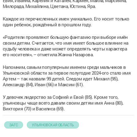
Евия, Иванна, Карелия и Каталея, Кармен, Майла, Марсияна,
Милорада, Михайлина, Цветана, Юстина, Яра.
Каждое из перечисленных имен уникально. Его носит только
один ребенок, рождённый в прошлом году.
«Родители проявляют большую фантазию при выборе имён
своим детям. Считается, что имя имеет большое влияние на
судьбу человека и даже может определять черты характера
его носителя», – отметила Жанна Назарова.
Напомним, самым популярным именем среди мальчиков в
Ульяновской области за первое полугодие 2024-ого стало имя
Артем – так назвали 99 детей. Следом идет Михаил (95),
Александр (84), Иван (66) и Максим (61).
У девочек лидерство за Софией и Евой (85). Кроме того,
ульяновцы чаще всего давали своим детям имя Анна (80),
Виктория (70) и Василиса (69).
ЗАГС
УЛЬЯНОВСКАЯ ОБЛАСТЬ