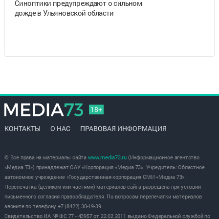
Синоптики предупреждают о сильном
дожде в Ульяновской области
18+
КОНТАКТЫ
О НАС
ПРАВОВАЯ ИНФОРМАЦИЯ
© Все права на материалы сайта
www.media73.ru
(Информационное агентство
«Медиа 73») принадлежат ОАУ «Корпорация «Медиа 73». Учредитель: Областное
автономное учреждение «Государственная корпорация СМИ «Медиа 73».
Перепечатка (целиком или частями) материалов сайта разрешена при условии
письменного согласия правообладателя. По вопросам перепечатки материалов
звоните по телефону +7 (8422) 30-19-39.
Свидетельство ИА № ФС 77 - 43957 от 22.02.2011 выдано Федеральной службой по