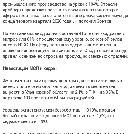
промышленного производства на уровне 104%. Отрасли-
драйверы продолжат рост, в то время как автокластер и
сфера строительства останется в зоне риска как минимум до
конца первого квартала 2026 года», – пояснил Зонтов.
По его данным, ввод жилья составил 416 тысяч квадратных
метров или 81% к прошлогоднему уровню, основной вклад
внесло ИЖС. На сферу повлияло удорожание ипотеки и
снижение инвестиционной активности. Спад в свою очередь
привел к снижению спроса на продукцию смежных отраслей.
Инвестиции, МСП и кадры
Фундаментальным преимуществом для экономики служат
инвестиции в основной капитал, за девять месяцев они
выросли в Ульяновской области на 2,1%, в РФ – на 0,5%. В
портфеле 103 проекта на 61 миллиард рублей.
Уровень регистрируемой безработицы – 0,19%, а общая
безработица по методологии МОТ составляет 1,6%, это
седьмое место в ПФО.
Активность малого и среднего предпринимательства растет,