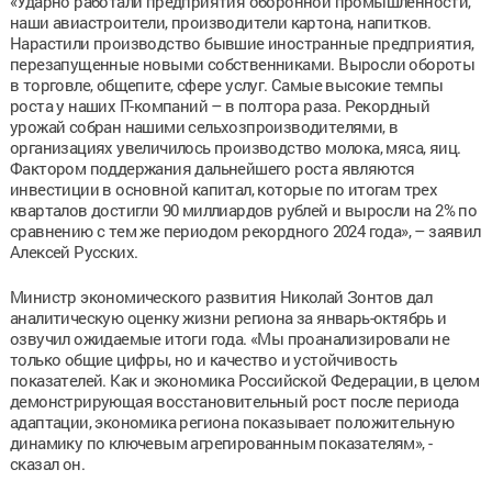
«Ударно работали предприятия оборонной промышленности,
наши авиастроители, производители картона, напитков.
Нарастили производство бывшие иностранные предприятия,
перезапущенные новыми собственниками. Выросли обороты
в торговле, общепите, сфере услуг. Самые высокие темпы
роста у наших IT-компаний – в полтора раза. Рекордный
урожай собран нашими сельхозпроизводителями, в
организациях увеличилось производство молока, мяса, яиц.
Фактором поддержания дальнейшего роста являются
инвестиции в основной капитал, которые по итогам трех
кварталов достигли 90 миллиардов рублей и выросли на 2% по
сравнению с тем же периодом рекордного 2024 года», – заявил
Алексей Русских.
Министр экономического развития Николай Зонтов дал
аналитическую оценку жизни региона за январь-октябрь и
озвучил ожидаемые итоги года. «Мы проанализировали не
только общие цифры, но и качество и устойчивость
показателей. Как и экономика Российской Федерации, в целом
демонстрирующая восстановительный рост после периода
адаптации, экономика региона показывает положительную
динамику по ключевым агрегированным показателям», -
сказал он.