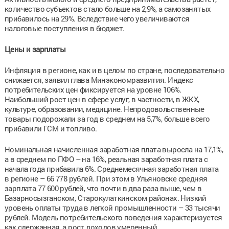
количество субъектов стало больше на 2,9%, а самозанятых
прибавилось на 29%. Вследствие чего увеличиваются
налоговые поступления в бюджет.
Цены и зарплаты
Инфляция в регионе, как и в целом по стране, последовательно
снижается, заявил глава Минэкономразвития. Индекс
потребительских цен фиксируется на уровне 106%.
Наибольший рост цен в сфере услуг, в частности, в ЖКХ,
культуре, образовании, медицине. Непродовольственные
товары подорожали за год в среднем на 5,7%, больше всего
прибавили ГСМ и топливо.
Номинальная начисленная заработная плата выросла на 17,1%,
а в среднем по ПФО – на 16%, реальная заработная плата с
начала года прибавила 6%. Среднемесячная заработная плата
в регионе – 66 778 рублей. При этом в Ульяновске средняя
зарплата 77 600 рублей, что почти в два раза выше, чем в
Базарносызганском, Старокулаткинском районах. Низкий
уровень оплаты труда в легкой промышленности – 33 тысячи
рублей. Модель потребительского поведения характеризуется
как сдержанная, а рост доходов умеренный.