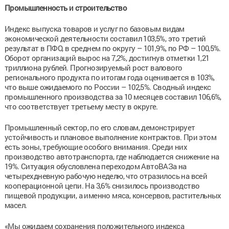
Промышленность и строительство
Индекс выпуска товаров и услуг по базовым видам
экономической деятельности составил 103,5%, это третий
результат в ПФО, в среднем по округу – 101,9%, по РФ – 100,5%.
Оборот организаций вырос на 7,2%, достигнув отметки 1,21
триллиона рублей. Прогнозируемый рост валового
регионального продукта по итогам года оценивается в 103%,
что выше ожидаемого по России – 102,5%. Сводный индекс
промышленного производства за 10 месяцев составил 106,6%,
что соответствует третьему месту в округе.
Промышленный сектор, по его словам, демонстрирует
устойчивость и плановое выполнение контрактов. При этом
есть зоны, требующие особого внимания. Среди них
производство автотранспорта, где наблюдается снижение на
19%. Ситуация обусловлена переходом АвтоВАЗа на
четырехдневную рабочую неделю, что отразилось на всей
кооперационной цепи. На 3,6% снизилось производство
пищевой продукции, а именно мяса, консервов, растительных
масел.
«Мы ожидаем сохранения положительного индекса