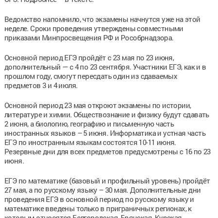
Ведомство напомнило, что экзамены начнутся уже на этой
неделе. Сроки проведения утверждены совместными
приказами Минпросвещения РФ и Рособрнадзора.
Основной период ЕГЭ пройдёт с 23 мая по 23 июня,
дополнительный — с 4 по 23 сентября. Участники ЕГЭ, как и в
прошлом году, смогут пересдать один из сдаваемых
предметов 3 и 4 июля.
Основной период 23 мая откроют экзамены по истории,
литературе и химии. Обществознание и физику будут сдавать
2 июня, а биологию, географию и письменную часть
иностранных языков – 5 июня. Информатика и устная часть
ЕГЭ по иностранным языкам состоятся 10-11 июня.
Резервные дни для всех предметов предусмотрены с 16 по 23
июня.
ЕГЭ по математике (базовый и профильный уровень) пройдёт
27 мая, а по русскому языку – 30 мая. Дополнительные дни
проведения ЕГЭ в основной период по русскому языку и
математике введены только в приграничных регионах, к
которым относятся Белгородская, Брянская, Курская,