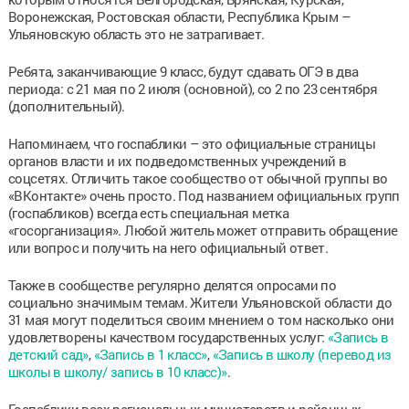
Воронежская, Ростовская области, Республика Крым –
Ульяновскую область это не затрагивает.
Ребята, заканчивающие 9 класс, будут сдавать ОГЭ в два
периода: с 21 мая по 2 июля (основной), со 2 по 23 сентября
(дополнительный).
Напоминаем, что госпаблики – это официальные страницы
органов власти и их подведомственных учреждений в
соцсетях. Отличить такое сообщество от обычной группы во
«ВКонтакте» очень просто. Под названием официальных групп
(госпабликов) всегда есть специальная метка
«госорганизация». Любой житель может отправить обращение
или вопрос и получить на него официальный ответ.
Также в сообществе регулярно делятся опросами по
социально значимым темам. Жители Ульяновской области до
31 мая могут поделиться своим мнением о том насколько они
удовлетворены качеством государственных услуг:
«Запись в
детский сад»
,
«Запись в 1 класс»
,
«Запись в школу (перевод из
школы в школу/ запись в 10 класс)»
.
Госпаблики всех региональных министерств и районных