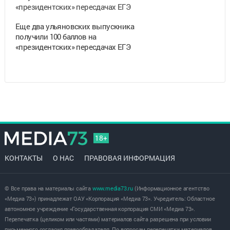
Еще два ульяновских выпускника
получили 100 баллов на
«президентских» пересдачах ЕГЭ
18+
КОНТАКТЫ
О НАС
ПРАВОВАЯ ИНФОРМАЦИЯ
© Все права на материалы сайта
www.media73.ru
(Информационное агентство
«Медиа 73») принадлежат ОАУ «Корпорация «Медиа 73». Учредитель: Областное
автономное учреждение «Государственная корпорация СМИ «Медиа 73».
Перепечатка (целиком или частями) материалов сайта разрешена при условии
письменного согласия правообладателя. По вопросам перепечатки материалов