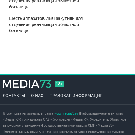
Шесть аппаратов ИВЛ закупили для
отделения реанимации областной
больницы
18+
КОНТАКТЫ
О НАС
ПРАВОВАЯ ИНФОРМАЦИЯ
© Все права на материалы сайта
www.media73.ru
(Информационное агентство
«Медиа 73») принадлежат ОАУ «Корпорация «Медиа 73». Учредитель: Областное
автономное учреждение «Государственная корпорация СМИ «Медиа 73».
Перепечатка (целиком или частями) материалов сайта разрешена при условии