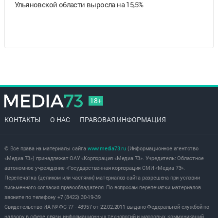
Ульяновской области выросла на 15,5%
18+
КОНТАКТЫ
О НАС
ПРАВОВАЯ ИНФОРМАЦИЯ
© Все права на материалы сайта
www.media73.ru
(Информационное агентство
«Медиа 73») принадлежат ОАУ «Корпорация «Медиа 73». Учредитель: Областное
автономное учреждение «Государственная корпорация СМИ «Медиа 73».
Перепечатка (целиком или частями) материалов сайта разрешена при условии
письменного согласия правообладателя. По вопросам перепечатки материалов
звоните по телефону +7 (8422) 30-19-39.
Свидетельство ИА № ФС 77 - 43957 от 22.02.2011 выдано Федеральной службой по
надзору в сфере связи, информационных технологий и массовых коммуникаций