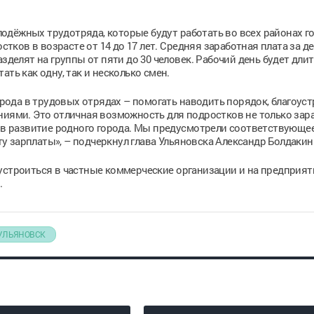
дёжных трудотряда, которые будут работать во всех районах го
остков в возрасте от 14 до 17 лет. Средняя заработная плата за д
зделят на группы от пяти до 30 человек. Рабочий день будет дли
ть как одну, так и несколько смен.
города в трудовых отрядах – помогать наводить порядок, благоус
ниями. Это отличная возможность для подростков не только зар
д в развитие родного города. Мы предусмотрели соответствующе
 зарплаты», – подчеркнул глава Ульяновска Александр Болдакин
устроиться в частные коммерческие организации и на предприяти
.
УЛЬЯНОВСК