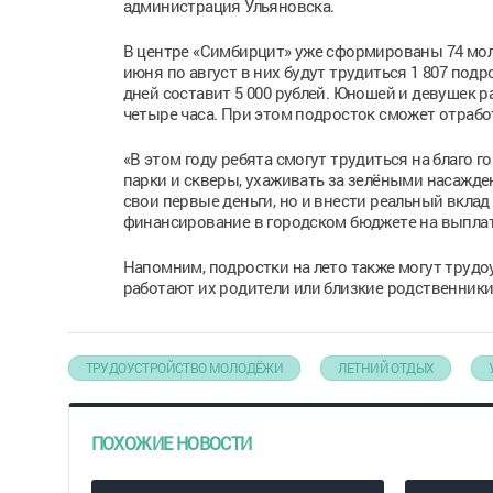
администрация Ульяновска.
В центре «Симбирцит» уже сформированы 74 моло
июня по август в них будут трудиться 1 807 подр
дней составит 5 000 рублей. Юношей и девушек ра
четыре часа. При этом подросток сможет отработа
«В этом году ребята смогут трудиться на благо 
парки и скверы, ухаживать за зелёными насажде
свои первые деньги, но и внести реальный вкла
финансирование в городском бюджете на выплату
Напомним, подростки на лето также могут трудо
работают их родители или близкие родственники
ТРУДОУСТРОЙСТВО МОЛОДЁЖИ
ЛЕТНИЙ ОТДЫХ
ПОХОЖИЕ НОВОСТИ