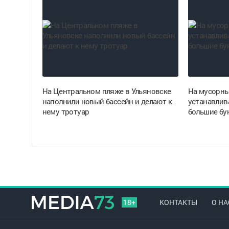
На Центральном пляже в Ульяновске
На мусорны
наполнили новый бассейн и делают к
устанавлив
нему тротуар
большие бу
18+
КОНТАКТЫ
О НА