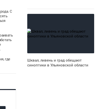
рода. С
есять
ться
траивать
аботать
е
.
я, где
Шквал, ливень и град обещают
синоптики в Ульяновской области