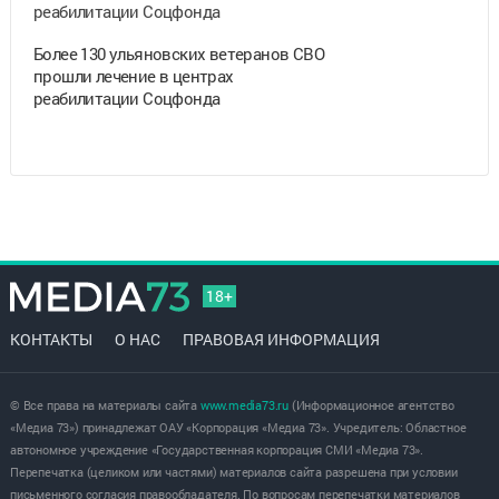
Более 130 ульяновских ветеранов СВО
прошли лечение в центрах
реабилитации Соцфонда
18+
КОНТАКТЫ
О НАС
ПРАВОВАЯ ИНФОРМАЦИЯ
© Все права на материалы сайта
www.media73.ru
(Информационное агентство
«Медиа 73») принадлежат ОАУ «Корпорация «Медиа 73». Учредитель: Областное
автономное учреждение «Государственная корпорация СМИ «Медиа 73».
Перепечатка (целиком или частями) материалов сайта разрешена при условии
письменного согласия правообладателя. По вопросам перепечатки материалов