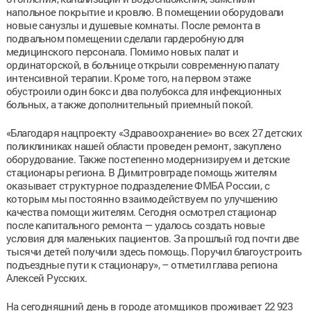
напольное покрытие и кровлю. В помещении оборудовали
новые санузлы и душевые комнаты. После ремонта в
подвальном помещении сделали гардеробную для
медицинского персонала. Помимо новых палат и
ординаторской, в больнице открыли современную палату
интенсивной терапии. Кроме того, на первом этаже
обустроили один бокс и два полубокса для инфекционных
больных, а также дополнительный приемный покой.
«Благодаря нацпроекту «Здравоохранение» во всех 27 детских
поликлиниках нашей области проведен ремонт, закуплено
оборудование. Также постепенно модернизируем и детские
стационары региона. В Димитровграде помощь жителям
оказывает структурное подразделение ФМБА России, с
которым мы постоянно взаимодействуем по улучшению
качества помощи жителям. Сегодня осмотрел стационар
после капитального ремонта — удалось создать новые
условия для маленьких пациентов. За прошлый год почти две
тысячи детей получили здесь помощь. Поручил благоустроить
подъездные пути к стационару», – отметил глава региона
Алексей Русских.
На сегодняшний день в городе атомщиков проживает 22 923