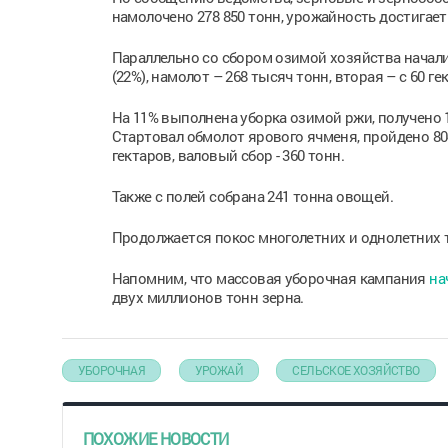
намолочено 278 850 тонн, урожайность достигает 
Параллельно со сбором озимой хозяйства начали 
(22%), намолот – 268 тысяч тонн, вторая – с 60 гек
На 11% выполнена уборка озимой ржи, получено 1,
Стартовал обмолот ярового ячменя, пройдено 804
гектаров, валовый сбор - 360 тонн.
Также с полей собрана 241 тонна овощей.
Продолжается покос многолетних и однолетних т
Напомним, что массовая уборочная кампания
на
двух миллионов тонн зерна.
УБОРОЧНАЯ
УРОЖАЙ
СЕЛЬСКОЕ ХОЗЯЙСТВО
ПОХОЖИЕ НОВОСТИ