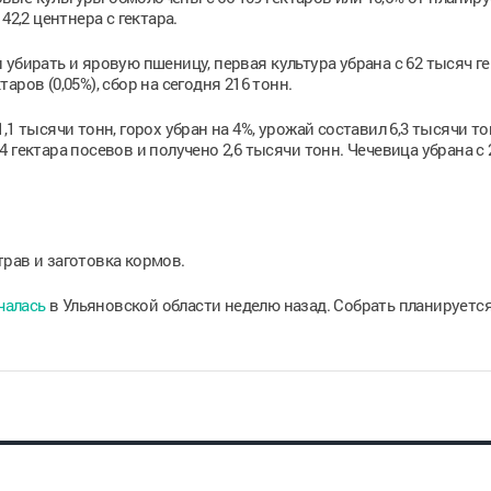
42,2 центнера с гектара.
убирать и яровую пшеницу, первая культура убрана с 62 тысяч г
таров (0,05%), сбор на сегодня 216 тонн.
1 тысячи тонн, горох убран на 4%, урожай составил 6,3 тысячи то
 гектара посевов и получено 2,6 тысячи тонн. Чечевица убрана с 
рав и заготовка кормов.
чалась
в Ульяновской области неделю назад. Собрать планируется