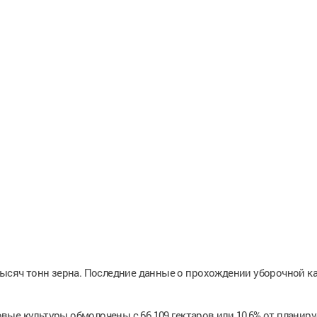
тысяч тонн зерна. Последние данные о прохождении уборочной 
ые культуры обмолочены с 66 109 гектаров или 10,6% от планиру