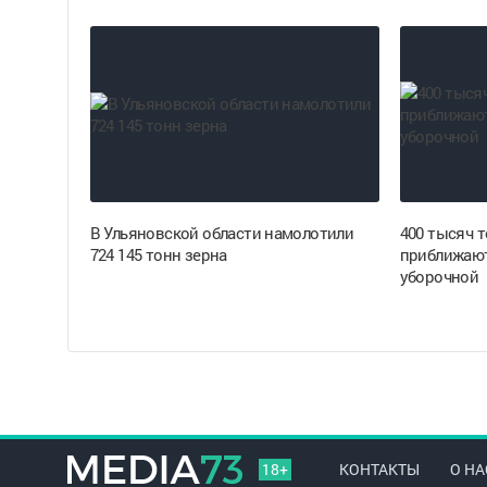
В Ульяновской области намолотили
400 тысяч т
724 145 тонн зерна
приближают
уборочной
18+
КОНТАКТЫ
О НА