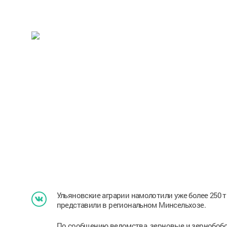
Ульяновские аграрии намолотили уже более 250 
представили в региональном Минсельхозе.
По сообщению ведомства, зерновые и зернобобов