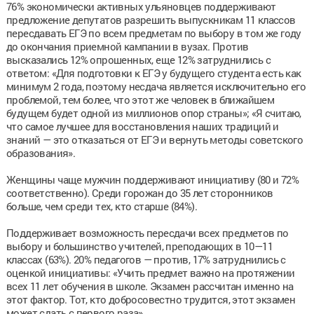
76% экономически активных ульяновцев поддерживают
предложение депутатов разрешить выпускникам 11 классов
пересдавать ЕГЭ по всем предметам по выбору в том же году
до окончания приемной кампании в вузах. Против
высказались 12% опрошенных, еще 12% затруднились с
ответом: «Для подготовки к ЕГЭ у будущего студента есть как
минимум 2 года, поэтому несдача является исключительно его
проблемой, тем более, что этот же человек в ближайшем
будущем будет одной из миллионов опор страны»; «Я считаю,
что самое лучшее для восстановления наших традиций и
знаний — это отказаться от ЕГЭ и вернуть методы советского
образования».
Женщины чаще мужчин поддерживают инициативу (80 и 72%
соответственно). Среди горожан до 35 лет сторонников
больше, чем среди тех, кто старше (84%).
Поддерживает возможность пересдачи всех предметов по
выбору и большинство учителей, преподающих в 10—11
классах (63%). 20% педагогов — против, 17% затруднились с
оценкой инициативы: «Учить предмет важно на протяжении
всех 11 лет обучения в школе. Экзамен рассчитан именно на
этот фактор. Тот, кто добросовестно трудится, этот экзамен
может сдать с первого раза».