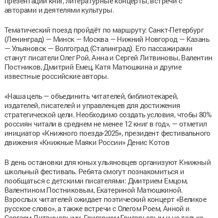
презентации книг, литературные концерты, встречи с
авторами и деятелями культуры.
Тематический поезд пройдёт по маршруту: Санкт-Петербург
(Ленинград) — Минск — Москва — Нижний Новгород — Казань
— Ульяновск — Волгоград (Сталинград). Его пассажирами
станут писатели Олег Рой, Анна и Сергей Литвиновы, Валентин
Постников, Дмитрий Емец, Катя Матюшкина и другие
известные российские авторы.
«Наша цель — объединить читателей, библиотекарей,
издателей, писателей и управленцев для достижения
стратегической цели. Необходимо создать условия, чтобы 80%
россиян читали в среднем не менее 12 книг в год», — отметил
инициатор «Книжного поезда-2025», президент фестивального
движения «Книжные Маяки России» Денис Котов
В день остановки для юных ульяновцев организуют Книжный
школьный фестиваль. Ребята смогут познакомиться и
пообщаться с детскими писателями: Дмитрием Емцом,
Валентином Постниковым, Екатериной Матюшкиной.
Взрослых читателей ожидает поэтический концерт «Великое
русское слово», а также встречи с Олегом Роем, Анной и
Сергеем Литвиновыми, Григорием Григорьевым и не только.