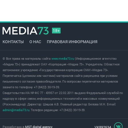
18+
КОНТАКТЫ
О НАС
ПРАВОВАЯ ИНФОРМАЦИЯ
© Все права на материалы сайта
www.media73.ru
(Информационное агентство
«Медиа 73») принадлежат ОАУ «Корпорация «Медиа 73». Учредитель: Областное
автономное учреждение «Государственная корпорация СМИ «Медиа 73».
Перепечатка (целиком или частями) материалов сайта разрешена при условии
письменного согласия правообладателя. По вопросам перепечатки материалов
звоните по телефону +7 (8422) 30-19-39.
Свидетельство ИА № ФС 77 - 43957 от 22.02.2011 выдано Федеральной службой по
надзору в сфере связи, информационных технологий и массовых коммуникаций
(Роскомнадзор). Директор: Шишов А.В. Главный редактор: Белова М.Н. E-mail:
admin@media73.ru
. Телефон редакции: +7 (8422) 30-19-39.
Разработано в
MST digital agency
VK892634