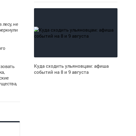
 лесу, не
черкнули
ого
Куда сходить ульяновцам: афиша
изовать
а,
событий на 8 и 9 августа
ские
ущества,