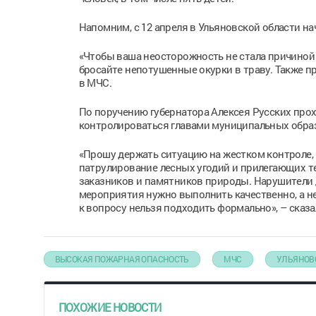
Напомним, с 12 апреля в Ульяновской области н
«Чтобы ваша неосторожность не стала причиной п
бросайте непотушенные окурки в траву. Также п
в МЧС.
По поручению губернатора Алексея Русских про
контролироваться главами муниципальных обра
«Прошу держать ситуацию на жестком контроле,
патрулирование лесных угодий и прилегающих т
заказников и памятников природы. Нарушители 
мероприятия нужно выполнить качественно, а не 
к вопросу нельзя подходить формально», – сказал
ВЫСОКАЯ ПОЖАРНАЯ ОПАСНОСТЬ
МЧС
УЛЬЯНОВ
ПОХОЖИЕ НОВОСТИ