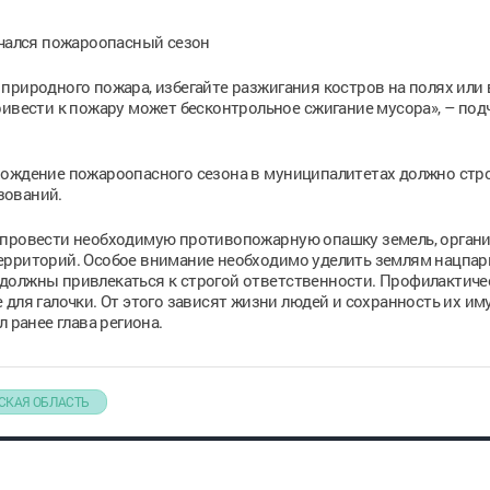
ачался пожароопасный сезон
риродного пожара, избегайте разжигания костров на полях или в
ривести к пожару может бесконтрольное сжигание мусора», – под
хождение пожароопасного сезона в муниципалитетах должно стр
зований.
 провести необходимую противопожарную опашку земель, орган
ерриторий. Особое внимание необходимо уделить землям нацпарк
должны привлекаться к строгой ответственности. Профилактиче
для галочки. От этого зависят жизни людей и сохранность их им
 ранее глава региона.
СКАЯ ОБЛАСТЬ