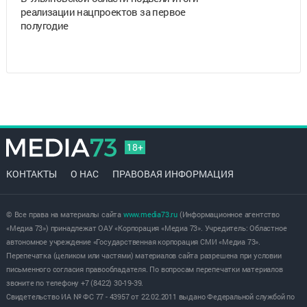
реализации нацпроектов за первое
полугодие
18+
КОНТАКТЫ
О НАС
ПРАВОВАЯ ИНФОРМАЦИЯ
© Все права на материалы сайта
www.media73.ru
(Информационное агентство
«Медиа 73») принадлежат ОАУ «Корпорация «Медиа 73». Учредитель: Областное
автономное учреждение «Государственная корпорация СМИ «Медиа 73».
Перепечатка (целиком или частями) материалов сайта разрешена при условии
письменного согласия правообладателя. По вопросам перепечатки материалов
звоните по телефону +7 (8422) 30-19-39.
Свидетельство ИА № ФС 77 - 43957 от 22.02.2011 выдано Федеральной службой по