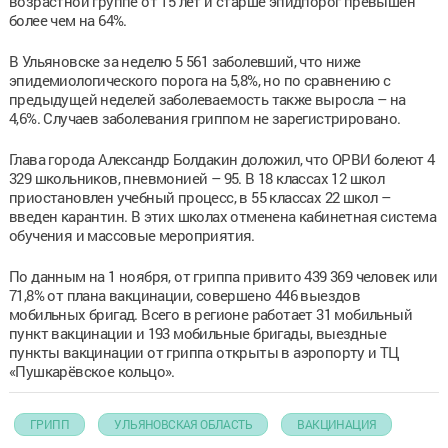
возрастной группе от 15 лет и старше эпидпорог превышен
более чем на 64%.
В Ульяновске за неделю 5 561 заболевший, что ниже
эпидемиологического порога на 5,8%, но по сравнению с
предыдущей неделей заболеваемость также выросла – на
4,6%. Случаев заболевания гриппом не зарегистрировано.
Глава города Александр Болдакин доложил, что ОРВИ болеют 4
329 школьников, пневмонией – 95. В 18 классах 12 школ
приостановлен учебный процесс, в 55 классах 22 школ –
введен карантин. В этих школах отменена кабинетная система
обучения и массовые мероприятия.
По данным на 1 ноября, от гриппа привито 439 369 человек или
71,8% от плана вакцинации, совершено 446 выездов
мобильных бригад. Всего в регионе работает 31 мобильный
пункт вакцинации и 193 мобильные бригады, выездные
пункты вакцинации от гриппа открыты в аэропорту и ТЦ
«Пушкарёвское кольцо».
ГРИПП
УЛЬЯНОВСКАЯ ОБЛАСТЬ
ВАКЦИНАЦИЯ