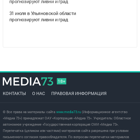
31 июля в Ульяновской области
прогнозируют ливни и град
18+
КОНТАКТЫ
О НАС
ПРАВОВАЯ ИНФОРМАЦИЯ
© Все права на материалы сайта
www.media73.ru
(Информационное агентство
«Медиа 73») принадлежат ОАУ «Корпорация «Медиа 73». Учредитель: Областное
автономное учреждение «Государственная корпорация СМИ «Медиа 73».
Перепечатка (целиком или частями) материалов сайта разрешена при условии
письменного согласия правообладателя. По вопросам перепечатки материалов