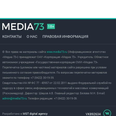
18+
КОНТАКТЫ
О НАС
ПРАВОВАЯ ИНФОРМАЦИЯ
© Все права на материалы сайта
www.media73.ru
(Информационное агентство
«Медиа 73») принадлежат ОАУ «Корпорация «Медиа 73». Учредитель: Областное
автономное учреждение «Государственная корпорация СМИ «Медиа 73».
Перепечатка (целиком или частями) материалов сайта разрешена при условии
письменного согласия правообладателя. По вопросам перепечатки материалов
звоните по телефону +7 (8422) 30-19-39.
Свидетельство ИА № ФС 77 - 43957 от 22.02.2011 выдано Федеральной службой по
надзору в сфере связи, информационных технологий и массовых коммуникаций
(Роскомнадзор). Директор: Шишов А.В. Главный редактор: Белова М.Н. E-mail:
admin@media73.ru
. Телефон редакции: +7 (8422) 30-19-39.
Разработано в
MST digital agency
VK892634