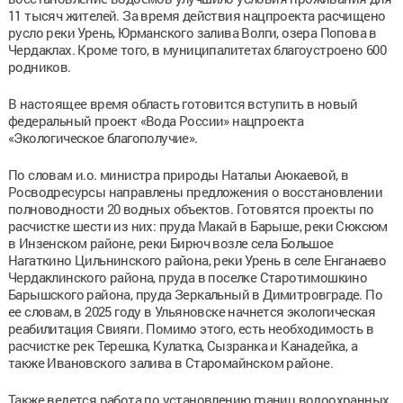
11 тысяч жителей. За время действия нацпроекта расчищено
русло реки Урень, Юрманского залива Волги, озера Попова в
Чердаклах. Кроме того, в муниципалитетах благоустроено 600
родников.
В настоящее время область готовится вступить в новый
федеральный проект «Вода России» нацпроекта
«Экологическое благополучие».
По словам и.о. министра природы Натальи Аюкаевой, в
Росводресурсы направлены предложения о восстановлении
полноводности 20 водных объектов. Готовятся проекты по
расчистке шести из них: пруда Макай в Барыше, реки Сюксюм
в Инзенском районе, реки Бирюч возле села Большое
Нагаткино Цильнинского района, реки Урень в селе Енганаево
Чердаклинского района, пруда в поселке Старотимошкино
Барышского района, пруда Зеркальный в Димитровграде. По
ее словам, в 2025 году в Ульяновске начнется экологическая
реабилитация Свияги. Помимо этого, есть необходимость в
расчистке рек Терешка, Кулатка, Сызранка и Канадейка, а
также Ивановского залива в Старомайнском районе.
Также ведется работа по установлению границ водоохранных