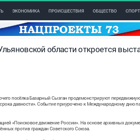
ТЬ
ЭКОНОМИКА
ПРОИСШЕСТВИЯ
ОБЩЕСТВО
СПОРТ
 Ульяновской области откроется выст
абочего посёлка Базарный Сызган продемонстрируют передвижну
 срока давности». Событие приурочено к Международному дню п
цией «Поисковое движение России». На основе архивных докум
шённых против граждан Советского Союза.