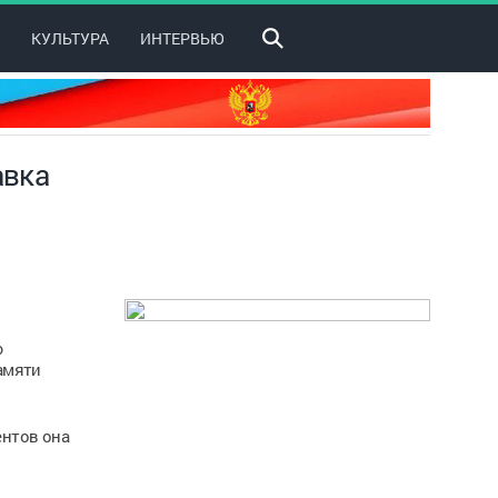
КУЛЬТУРА
ИНТЕРВЬЮ
авка
ю
амяти
ентов она