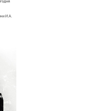
егодня
ни И.А.