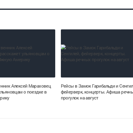
нник Алексей Мараховец
Рейсы в Замок Гарибальди и Сенгил
ульяновцам о поездке в
фейерверк, концерты. Афиша речн
рику
прогулок на август