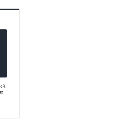
ей,
ых