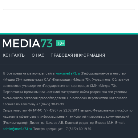
18+
КОНТАКТЫ
О НАС
ПРАВОВАЯ ИНФОРМАЦИЯ
© Все права на материалы сайта
www.media73.ru
(Информационное агентство
«Медиа 73») принадлежат ОАУ «Корпорация «Медиа 73». Учредитель: Областное
автономное учреждение «Государственная корпорация СМИ «Медиа 73».
Перепечатка (целиком или частями) материалов сайта разрешена при условии
письменного согласия правообладателя. По вопросам перепечатки материалов
звоните по телефону +7 (8422) 30-19-39.
Свидетельство ИА № ФС 77 - 43957 от 22.02.2011 выдано Федеральной службой по
надзору в сфере связи, информационных технологий и массовых коммуникаций
(Роскомнадзор). Директор: Шишов А.В. Главный редактор: Белова М.Н. E-mail:
admin@media73.ru
. Телефон редакции: +7 (8422) 30-19-39.