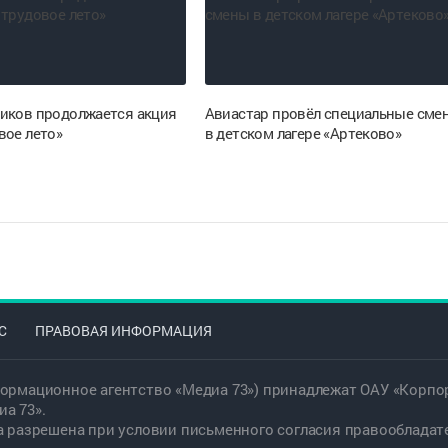
иков продолжается акция
Авиастар провёл специальные сме
вое лето»
в детском лагере «Артеково»
С
ПРАВОВАЯ ИНФОРМАЦИЯ
ормационное агентство «Медиа 73») принадлежат ОАУ «Корпор
а 73».
а разрешена при условии письменного согласия правообладат