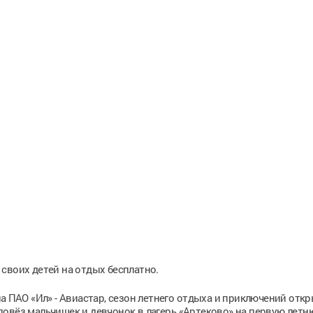
своих детей на отдых бесплатно.
а ПАО «Ил» - Авиастар, сезон летнего отдыха и приключений откр
повёз мальчишек и девчонок в лагерь «Артеково» на первую лет