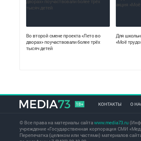
Во второй смене проекта «Лето во
Для школьн
дворах» поучаствовали более трёх
«Моё трудо
тысяч детей
18+
КОНТАКТЫ
О НА
© Все права на материалы сайта
www.media73.ru
(Инф
учреждение «Государственная корпорация СМИ «Меди
Перепечатка (целиком или частями) материалов сайт