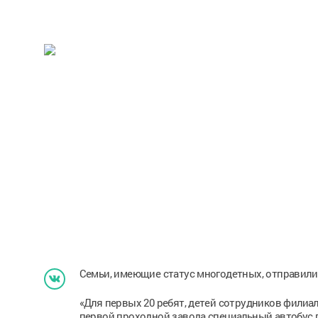
Семьи, имеющие статус многодетных, отправили 
«Для первых 20 ребят, детей сотрудников филиал
первой проходной завода специальный автобус 