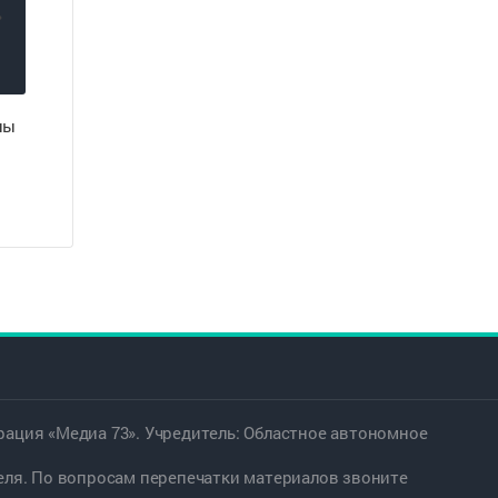
ны
ация «Медиа 73». Учредитель: Областное автономное
еля. По вопросам перепечатки материалов звоните