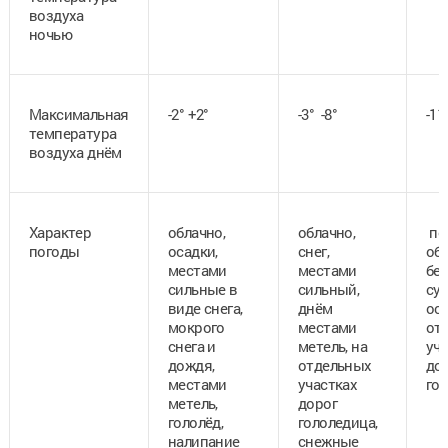
воздуха
ночью
Максимальная
-2° +2°
-3° -8°
-11
температура
воздуха днём
Характер
облачно,
облачно,
пе
погоды
осадки,
снег,
обл
местами
местами
бе
сильные в
сильный,
су
виде снега,
днём
ос
мокрого
местами
от
снега и
метель,
на
уч
дождя,
отдельных
до
местами
участках
го
метель,
дорог
гололёд,
гололедица,
налипание
снежные