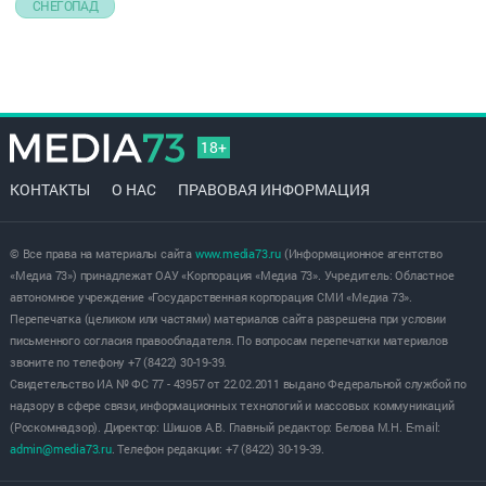
СНЕГОПАД
18+
КОНТАКТЫ
О НАС
ПРАВОВАЯ ИНФОРМАЦИЯ
© Все права на материалы сайта
www.media73.ru
(Информационное агентство
«Медиа 73») принадлежат ОАУ «Корпорация «Медиа 73». Учредитель: Областное
автономное учреждение «Государственная корпорация СМИ «Медиа 73».
Перепечатка (целиком или частями) материалов сайта разрешена при условии
письменного согласия правообладателя. По вопросам перепечатки материалов
звоните по телефону +7 (8422) 30-19-39.
Свидетельство ИА № ФС 77 - 43957 от 22.02.2011 выдано Федеральной службой по
надзору в сфере связи, информационных технологий и массовых коммуникаций
(Роскомнадзор). Директор: Шишов А.В. Главный редактор: Белова М.Н. E-mail:
admin@media73.ru
. Телефон редакции: +7 (8422) 30-19-39.