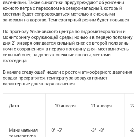
явлениями. Также синоптики предупреждают об усилении
южного ветра с переходом на северо-западный, который
местами будет сопровождаться метелью и снежными
заносами на дорогах. Температурный режим будет повышен.
По прогнозу Ульяновского центра по гидрометеорологии и
мониторингу окружающей среды, ночью и в первую половину
дня 21 января ожидается сильный снег, со второй половины
ночи с сохранением в первую половину дня - местами очень
сильный снег, на дорогах снежные заносы, местами
гололедица.
В начале следующей недели с ростом атмосферного давления
осадки прекратятся, температура воздуха примет
характерные для января значения.
Дата
20 января
21 января
22
Минимальная
0° -5°
-3° -8°
-20
температура