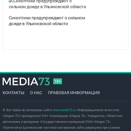
Синоптики предупреждают о сильном
дожде в Ульяновской области
18+
КОНТАКТЫ
О НАС
ПРАВОВАЯ ИНФОРМАЦИЯ
© Все права на материалы сайта
www.media73.ru
(Информационное агентство
«Медиа 73») принадлежат ОАУ «Корпорация «Медиа 73». Учредитель: Областное
автономное учреждение «Государственная корпорация СМИ «Медиа 73».
Перепечатка (целиком или частями) материалов сайта разрешена при условии