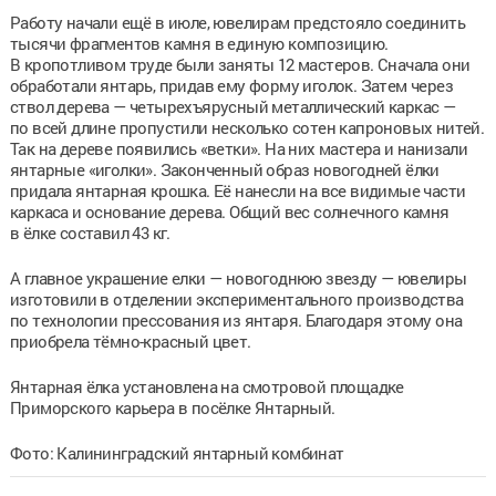
Работу начали ещё в июле, ювелирам предстояло соединить
тысячи фрагментов камня в единую композицию.
В кропотливом труде были заняты 12 мастеров. Сначала они
обработали янтарь, придав ему форму иголок. Затем через
ствол дерева — четырехъярусный металлический каркас —
по всей длине пропустили несколько сотен капроновых нитей.
Так на дереве появились «ветки». На них мастера и нанизали
янтарные «иголки». Законченный образ новогодней ёлки
придала янтарная крошка. Её нанесли на все видимые части
каркаса и основание дерева. Общий вес солнечного камня
в ёлке составил 43 кг.
А главное украшение елки — новогоднюю звезду — ювелиры
изготовили в отделении экспериментального производства
по технологии прессования из янтаря. Благодаря этому она
приобрела тёмно-красный цвет.
Янтарная ёлка установлена на смотровой площадке
Приморского карьера в посёлке Янтарный.
Фото: Калининградский янтарный комбинат