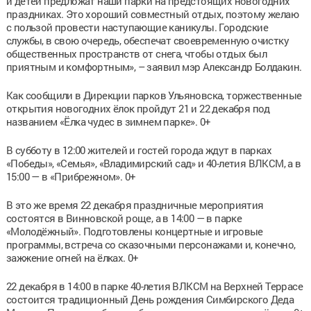
и детей предложат наши парки на предстоящих новогодних
праздниках. Это хороший совместный отдых, поэтому желаю
с пользой провести наступающие каникулы. Городские
службы, в свою очередь, обеспечат своевременную очистку
общественных пространств от снега, чтобы отдых был
приятным и комфортным», – заявил мэр Александр Болдакин.
Как сообщили в Дирекции парков Ульяновска, торжественные
открытия новогодних ёлок пройдут 21 и 22 декабря под
названием «Ёлка чудес в зимнем парке». 0+
В субботу в 12:00 жителей и гостей города ждут в парках
«Победы», «Семья», «Владимирский сад» и 40-летия ВЛКСМ, а в
15:00 — в «Прибрежном». 0+
В это же время 22 декабря праздничные мероприятия
состоятся в Винновской роще, а в 14:00 — в парке
«Молодёжный». Подготовлены концертные и игровые
программы, встреча со сказочными персонажами и, конечно,
зажжение огней на ёлках. 0+
22 декабря в 14:00 в парке 40-летия ВЛКСМ на Верхней Террасе
состоится традиционный День рождения Симбирского Деда