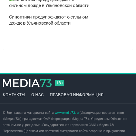
Синоптики предупреждают о сильном
дожде в Ульяновской области
18+
КОНТАКТЫ
О НАС
ПРАВОВАЯ ИНФОРМАЦИЯ
© Все права на материалы сайта
www.media73.ru
(Информационное агентство
«Медиа 73») принадлежат ОАУ «Корпорация «Медиа 73». Учредитель: Областное
автономное учреждение «Государственная корпорация СМИ «Медиа 73».
Перепечатка (целиком или частями) материалов сайта разрешена при условии