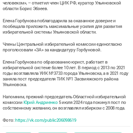
человеком», – отметил член ЦИК РФ, куратор Ульяновской
области Борис Эбзеев.
Елена Горбунова поблагодарила за оказанное доверие и
пообещала приложить максимальные усилия для развития
избирательной системы Ульяновской области.
Члены Центральной избирательной комиссии единогласно
проголосовали «ЗА» за кандидатуру Горбуновой.
Елена Горбунова по образованию юрист, работает в
избирательной системе более 10 лет. В период с 2013 по 2021
годы возглавляла УИК №3733 города Ульяновска, а в 2021 году
заняла пост председателя ТИК №1 Засвияжского района
Ульяновска.
Напомним, прежний председатель Областной избирательной
комиссии
Юрий Андриенко
5 июля 2024 года покинул пост по
собственному желанию, он возглавлял избирком с 2008 года.
Фото:
https://vk.com/public206098619