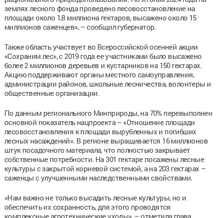
землях лесного фонда проведено лесовосстановление на
площади около 1,8 миллиона гектаров, высажено около 15
миллионов саженцев», – сообщил губернатор.
Также область участвует во Всероссийской осенней акции
«Сохраним лес», с 2019 года ее участниками было высажено
более 2 миллионов деревьев и кустарников на 150 гектарах.
Акцию поддерживают органы местного самоуправления,
администрации районов, школьные лесничества, волонтеры и
общественные организации.
По данным регионального Минприроды, на 70% перевыполнен
основной показатель нацпроекта – «Отношение площади
лесовосстановления к площади вырубленных и погибших
лесных насаждений». В регионе выращивается 16 миллионов
штук посадочного материала, что полностью закрывает
собственные потребности. На 301 гектаре посажены лесные
культуры с закрытой корневой системой, а на 203 гектарах –
саженцы с улучшенными наследственными свойствами.
«Нам важно не только высадить лесные культуры, но и
обеспечить их сохранность, для этого проводятся
комплексные агротехнические уходы», – отметила глава