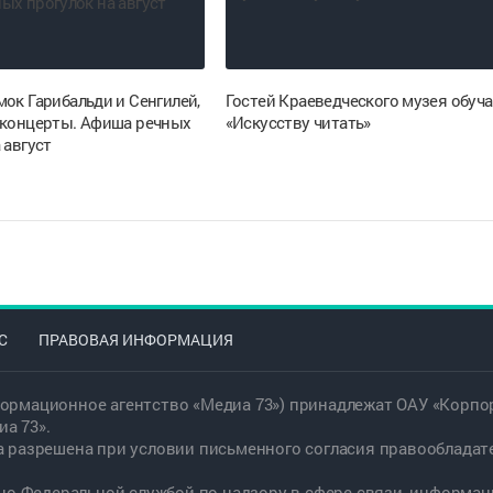
ок Гарибальди и Сенгилей,
Гостей Краеведческого музея обуча
 концерты. Афиша речных
«Искусству читать»
 август
С
ПРАВОВАЯ ИНФОРМАЦИЯ
ормационное агентство «Медиа 73») принадлежат ОАУ «Корпор
а 73».
а разрешена при условии письменного согласия правообладат
дано Федеральной службой по надзору в сфере связи, информ