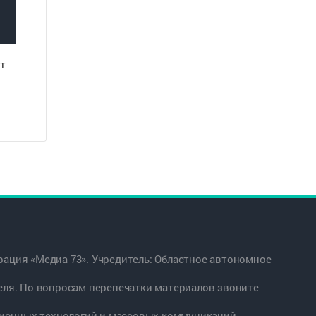
т
ация «Медиа 73». Учредитель: Областное автономное
еля. По вопросам перепечатки материалов звоните
ационных технологий и массовых коммуникаций