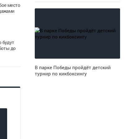
бое место
одажами
о будут
бботы до
В парке Победы пройдёт детский
турнир по кикбоксингу