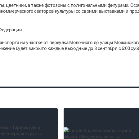
иты, цветники, а также фотозоны с полигональными фигурами. Осо
некоммерческого секторов культуры со своими выставками и пр
Федерации.
нспорта на участке от переулка Молочного до улицы Можайског
движение будет закрыто каждые выходные до 8 сентября с 6:00 су