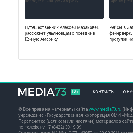
Путешественник Алексей Мараховец
Рейсы в Зам
расскажет ульяновцам о поездке в
фейерверк,
Южную Америку
прогулок на
18+
КОНТАКТЫ
О НА
© Все права на материалы сайта
www.media73.ru
(Инф
учреждение «Государственная корпорация СМИ «Меди
Перепечатка (целиком или частями) материалов сайт
по телефону +7 (8422) 30-19-39.
Свидетельство ИА № ФС 77 - 43957 от 22.02.2011 вы