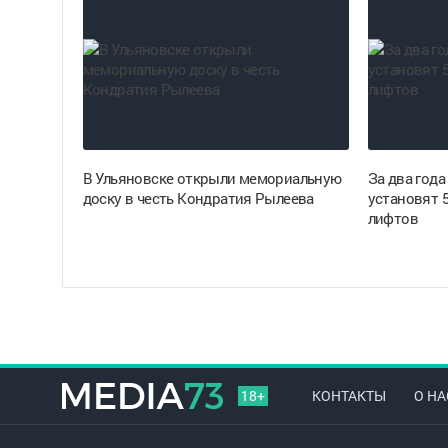
В Ульяновске открыли мемориальную
За два года
доску в честь Кондратия Рылеева
установят 
лифтов
18+
КОНТАКТЫ
О НА