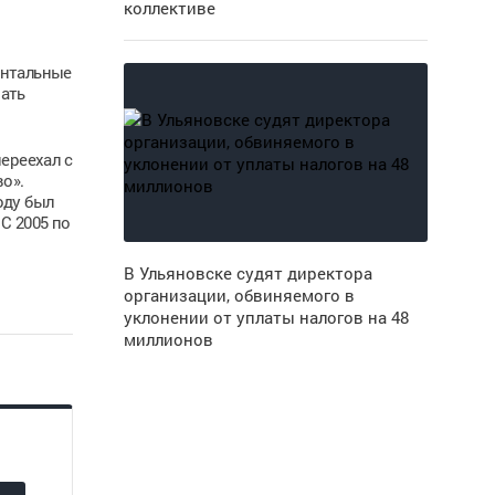
коллективе
й
ентальные
вать
ереехал с
о».
оду был
С 2005 по
В Ульяновске судят директора
организации, обвиняемого в
уклонении от уплаты налогов на 48
миллионов