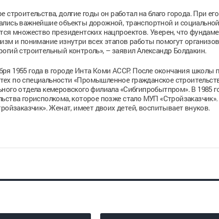
 строительства, долгие годы он работал на благо города. При его
ались важнейшие объекты дорожной, транспортной и социально
ется множество президентских нацпроектов. Уверен, что фундам
изм и понимание изнутри всех этапов работы помогут организо
огий строительный контроль», – заявил Александр Болдакин.
ря 1955 года в городе Инта Коми АССР. После окончания школы п
олитех по специальности «Промышленное гражданское строительств
ного отдела кемеровского филиала «Сибгипробытпром». В 1985 г
ьства горисполкома, которое позже стало МУП «Стройзаказчик». 
ройзаказчик». Женат, имеет двоих детей, воспитывает внуков.