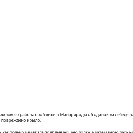
линского района сообщили в Минприроды об одиноком лебеде на
ь повреждено крыло.
а, как только заметила подплывающую лодку, а затем вернулась н