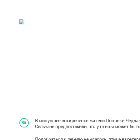
В минувшее воскресенье жители Поповки Чердак
Сельчане предположили, что у птицы может быт
Подобраться к лебедю не удалось, птица взлетел