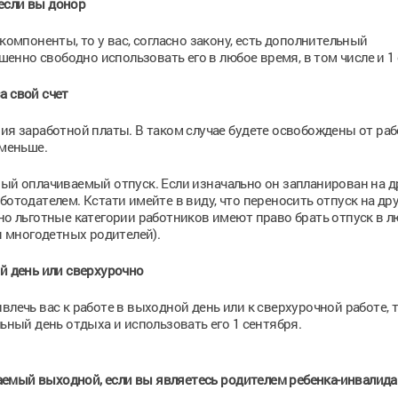
если вы донор
компоненты, то у вас, согласно закону, есть дополнительный
нно свободно использовать его в любое время, в том числе и 1 
а свой счет
ния заработной платы. В таком случае будете освобождены от раб
 меньше.
ный оплачиваемый отпуск. Если изначально он запланирован на д
ботодателем. Кстати имейте в виду, что переносить отпуск на др
 но льготные категории работников имеют право брать отпуск в л
ся многодетных родителей).
ой день или сверхурочно
влечь вас к работе в выходной день или к сверхурочной работе, 
ый день отдыха и использовать его 1 сентября.
емый выходной, если вы являетесь родителем ребенка-инвалида