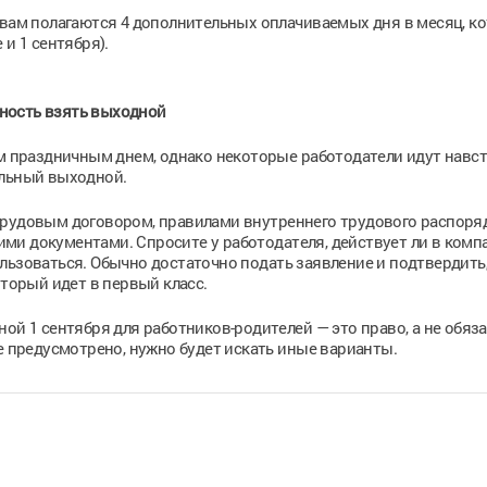
 вам полагаются 4 дополнительных оплачиваемых дня в месяц, к
и 1 сентября).
ность взять выходной
им праздничным днем, однако некоторые работодатели идут навс
ельный выходной.
трудовым договором, правилами внутреннего трудового распоряд
ми документами. Спросите у работодателя, действует ли в комп
спользоваться. Обычно достаточно подать заявление и подтвердить,
оторый идет в первый класс.
ой 1 сентября для работников-родителей — это право, а не обяз
е предусмотрено, нужно будет искать иные варианты.