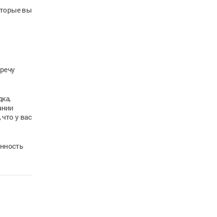
оторые вы
тречу
ка,
ании
 что у вас
анность