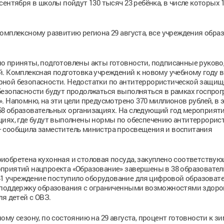
ентября в школы пойдут 130 тысяч 23 ребёнка, в числе которых 1
омплексному развитию региона 29 августа, все учреждения обра
но приняты, подготовлены акты готовности, подписанные руков
й. Комплексная подготовка учреждений к новому учебному году 
рной безопасности. Недостатки по антитеррористической защи
безопасности будут продолжаться выполняться в рамках госпро
. Напомню, на эти цели предусмотрено 370 миллионов рублей, в 
8 образовательных организациях. На следующий год мероприят
циях, где будут выполнены нормы по обеспечению антитеррорис
– сообщила заместитель министра просвещения и воспитания
иобретена кухонная и столовая посуда, закуплено соответству
приятий нацпроекта «Образование» завершены в 38 образовате
 41 учреждение поступило оборудование для цифровой образоват
 поддержку образования с ограниченными возможностями здоро
я детей с ОВЗ.
му сезону, по состоянию на 29 августа, процент готовности к зи