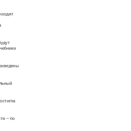
риходят
а
будут
учебники
приведены
альный
остигла
ти – по