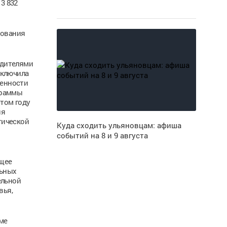
3 832
зования
одителями
включила
щенности
граммы
этом году
ия
тической
Куда сходить ульяновцам: афиша
событий на 8 и 9 августа
ющее
льных
ельной
вья,
ме