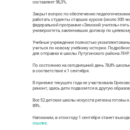
составляет 96,3%.
Закрыт вопрос по обеспечению педагогическими
работать студенты старших курсов (около 300 че
федеральной программе «Земский учитель» пять 
университета, заключивших договор по целевом
Учебные учреждения полностью укомплектованы 
учиться по новому учебнику истории. Подробнос
для отправки в школы Лутугинского района ЛНР.
По состоянию на сегодняшний день 78,8% школ
в соответствие к 1 сентября.
В приемке текущего года не участвовала Орехов
ремонт, здесь дети подвозятся в другую образо
Все 52 детские школы искусств региона готовы 
89%.
Напомним, в этом году 1 сентября станет выход
ссылке
.