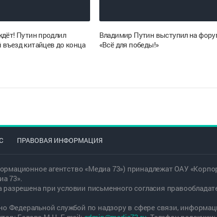
ждёт! Путин продлил
Владимир Путин выступил на фору
 въезд китайцев до конца
«Всё для победы!»
С
ПРАВОВАЯ ИНФОРМАЦИЯ
ормационное агентство «Медиа 73») принадлежат ОАУ «Корпор
а 73».
а разрешена при условии письменного согласия правообладат
дано Федеральной службой по надзору в сфере связи, информ