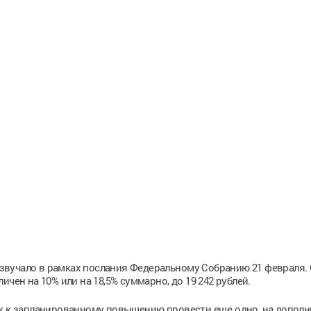
вучало в рамках послания Федеральному Собранию 21 февраля. 
чен на 10% или на 18,5% суммарно, до 19 242 рублей.
ок к запланированному повышению провести еще одно, на допол