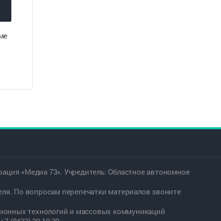
ме
ация «Медиа 73». Учредитель: Областное автономное
еля. По вопросам перепечатки материалов звоните
ационных технологий и массовых коммуникаций