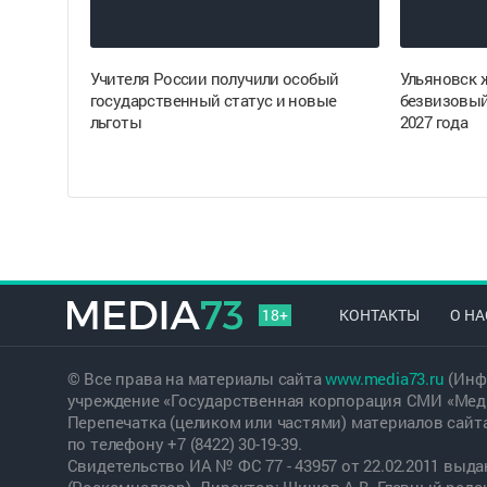
Учителя России получили особый
Ульяновск 
государственный статус и новые
безвизовый
льготы
2027 года
18+
КОНТАКТЫ
О НА
© Все права на материалы сайта
www.media73.ru
(Инф
учреждение «Государственная корпорация СМИ «Меди
Перепечатка (целиком или частями) материалов сайт
по телефону +7 (8422) 30-19-39.
Свидетельство ИА № ФС 77 - 43957 от 22.02.2011 вы