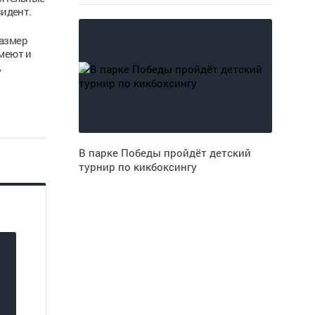
зидент.
размер
имеют и
,
В парке Победы пройдёт детский
турнир по кикбоксингу