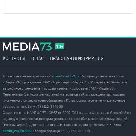
18+
КОНТАКТЫ
О НАС
ПРАВОВАЯ ИНФОРМАЦИЯ
© Все права на материалы сайта
www.media73.ru
(Информационное агентство
«Медиа 73») принадлежат ОАУ «Корпорация «Медиа 73». Учредитель: Областное
автономное учреждение «Государственная корпорация СМИ «Медиа 73».
Перепечатка (целиком или частями) материалов сайта разрешена при условии
письменного согласия правообладателя. По вопросам перепечатки материалов
звоните по телефону +7 (8422) 30-19-39.
Свидетельство ИА № ФС 77 - 43957 от 22.02.2011 выдано Федеральной службой по
надзору в сфере связи, информационных технологий и массовых коммуникаций
(Роскомнадзор). Директор: Шишов А.В. Главный редактор: Белова М.Н. E-mail:
admin@media73.ru
. Телефон редакции: +7 (8422) 30-19-39.