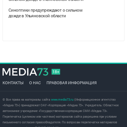
Синоптики предупреждают о сильном
дожде в Ульяновской области
18+
КОНТАКТЫ
О НАС
ПРАВОВАЯ ИНФОРМАЦИЯ
© Все права на материалы сайта
www.media73.ru
(Информационное агентство
«Медиа 73») принадлежат ОАУ «Корпорация «Медиа 73». Учредитель: Областное
автономное учреждение «Государственная корпорация СМИ «Медиа 73».
Перепечатка (целиком или частями) материалов сайта разрешена при условии
письменного согласия правообладателя. По вопросам перепечатки материалов