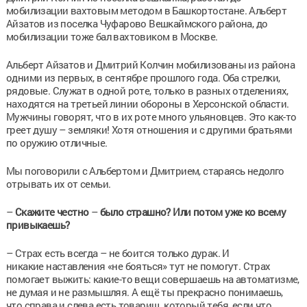
мобилизации вахтовым методом в Башкортостане. Альберт
Айзатов из поселка Чуфарово Вешкаймского района, до
мобилизации тоже бал вахтовиком в Москве.
Альберт Айзатов и Дмитрий Колчин мобилизованы из района
одними из первых, в сентябре прошлого года. Оба стрелки,
рядовые. Служат в одной роте, только в разных отделениях,
находятся на третьей линии обороны в Херсонской области.
Мужчины говорят, что в их роте много ульяновцев. Это как-то
греет душу – земляки! Хотя отношения и с другими братьями
по оружию отличные.
Мы поговорили с Альбертом и Дмитрием, стараясь недолго
отрывать их от семьи.
–
Скажите честно
–
было страшно? Или потом уже ко всему
привыкаешь?
– Страх есть всегда – не боится только дурак. И
никакие наставления «не бояться» тут не помогут. Страх
помогает выжить: какие-то вещи совершаешь на автоматизме,
не думая и не размышляя. А ещё ты прекрасно понимаешь,
что справа и слева есть товарищ, который тебя, если что,