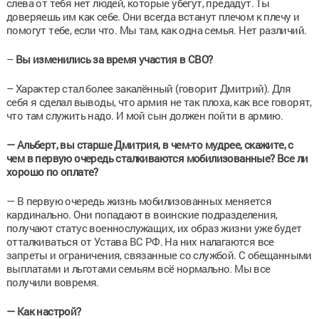
слева от тебя нет людей, которые убегут, предадут. Ты
доверяешь им как себе. Они всегда встанут плечом к плечу и
помогут тебе, если что. Мы там, как одна семья. Нет различий.
–
Вы изменились за время участия в СВО?
– Характер стал более закалённый (говорит Дмитрий). Для
себя я сделал выводы, что армия не так плоха, как все говорят,
что там служить надо. И мой сын должен пойти в армию.
— Альберт, вы старше Дмитрия, в чем-то мудрее, скажите, с
чем в первую очередь сталкиваются мобилизованные? Все ли
хорошо по оплате?
— В первую очередь жизнь мобилизованных меняется
кардинально. Они попадают в воинские подразделения,
получают статус военнослужащих, их образ жизни уже будет
отталкиваться от Устава ВС РФ. На них налагаются все
запреты и ограничения, связанные со службой. С обещанными
выплатами и льготами семьям всё нормально. Мы все
получили вовремя.
— Как настрой?