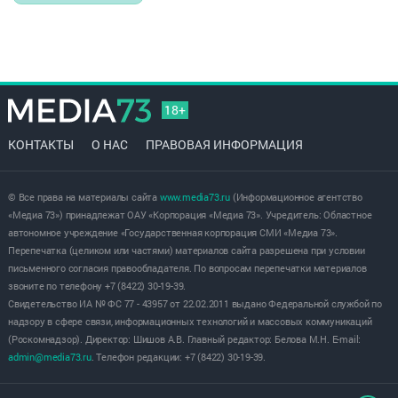
18+
КОНТАКТЫ
О НАС
ПРАВОВАЯ ИНФОРМАЦИЯ
© Все права на материалы сайта
www.media73.ru
(Информационное агентство
«Медиа 73») принадлежат ОАУ «Корпорация «Медиа 73». Учредитель: Областное
автономное учреждение «Государственная корпорация СМИ «Медиа 73».
Перепечатка (целиком или частями) материалов сайта разрешена при условии
письменного согласия правообладателя. По вопросам перепечатки материалов
звоните по телефону +7 (8422) 30-19-39.
Свидетельство ИА № ФС 77 - 43957 от 22.02.2011 выдано Федеральной службой по
надзору в сфере связи, информационных технологий и массовых коммуникаций
(Роскомнадзор). Директор: Шишов А.В. Главный редактор: Белова М.Н. E-mail:
admin@media73.ru
. Телефон редакции: +7 (8422) 30-19-39.