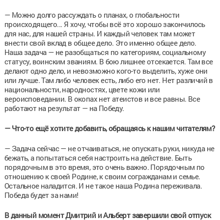
— Можно долго рассуждать о планах, о глобальности
происходящего... Я хочу, чтобы всё это хорошо закончилось
для нас, для нашей страны. И каждый человек там может
внести свой вклад в общее дело. Это именно общее дело.
Наша задача — не разобщаться по категориям, социальному
статусу, воинским званиям. В бою лишнее отсекается. Там все
делают одно дело, и невозможно кого-то выделить, хуже они
или лучше. Там либо человек есть, либо его нет. Нет различий в
национальности, народностях, цвете кожи или
вероисповедании. В окопах нет атеистов и все равны. Все
работают на результат — на Победу.
— Что-то ещё хотите добавить, обращаясь к нашим читателям?
— Задача сейчас — не отчаиваться, не опускать руки, никуда не
бежать, а попытаться себя настроить на действие. Быть
порядочным в это время, это очень важно. Порядочным по
отношению к своей Родине, к своим согражданам и семье.
Остальное наладится. И не такое наша Родина переживала.
Победа будет за нами!
В данный момент Дмитрий и Альберт завершили свой отпуск