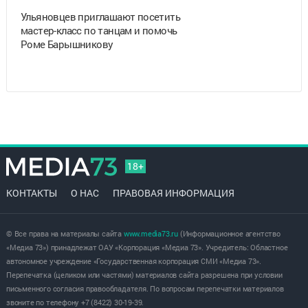
Ульяновцев приглашают посетить
мастер-класс по танцам и помочь
Роме Барышникову
18+
КОНТАКТЫ
О НАС
ПРАВОВАЯ ИНФОРМАЦИЯ
© Все права на материалы сайта
www.media73.ru
(Информационное агентство
«Медиа 73») принадлежат ОАУ «Корпорация «Медиа 73». Учредитель: Областное
автономное учреждение «Государственная корпорация СМИ «Медиа 73».
Перепечатка (целиком или частями) материалов сайта разрешена при условии
письменного согласия правообладателя. По вопросам перепечатки материалов
звоните по телефону +7 (8422) 30-19-39.