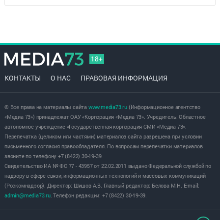
18+
КОНТАКТЫ
О НАС
ПРАВОВАЯ ИНФОРМАЦИЯ
© Все права на материалы сайта
www.media73.ru
(Информационное агентство
«Медиа 73») принадлежат ОАУ «Корпорация «Медиа 73». Учредитель: Областное
автономное учреждение «Государственная корпорация СМИ «Медиа 73».
Перепечатка (целиком или частями) материалов сайта разрешена при условии
письменного согласия правообладателя. По вопросам перепечатки материалов
звоните по телефону +7 (8422) 30-19-39.
Свидетельство ИА № ФС 77 - 43957 от 22.02.2011 выдано Федеральной службой по
надзору в сфере связи, информационных технологий и массовых коммуникаций
(Роскомнадзор). Директор: Шишов А.В. Главный редактор: Белова М.Н. E-mail:
admin@media73.ru
. Телефон редакции: +7 (8422) 30-19-39.