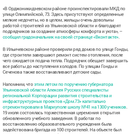
«В Орджоникидзевском районе проинспектировали МКД по
улице Олимпийской, 73. Здесь присутствуют определенные
мелкие недочеты, но в целом, жильцы очень довольны
работой строителей из Ульяновской области и благодарят
подрядчиков за создание атмосферы комфорта и уюта», –
сообщил градоначальник на своей странице «Вконтакте»
.
В Ильичевском районе проверили ряд домов по улице Гонды,
где строители завершают ремонт систем отопления, после
чего ожидается подача тепла. Подрядчик обещает завершить
все работы до наступления холодов. По улицам Гонды и
Сеченова также восстанавливают детские сады.
Напомним, что
этим летом по поручению губернатора
Ульяновской области Алексея Русских специалисты
региональной Корпорации развития строительства и
инфраструктурных проектов «Дом.73» капитально
отремонтировали в Мариуполе школу №41 на 1300 учеников
.
19 июля состоялась торжественная церемония открытия
обновленного учебного заведения. В работах по
восстановлению образовательного учреждения была
задействована бригада из 100 строителей. На объекте был