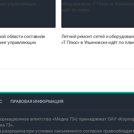
кой области составили
Летний ремонт сетей и оборудован
инг управляющих
«Т Плюс» в Ульяновске идёт по пла
С
ПРАВОВАЯ ИНФОРМАЦИЯ
ормационное агентство «Медиа 73») принадлежат ОАУ «Корпор
а 73».
а разрешена при условии письменного согласия правообладат