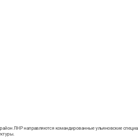
й район ЛНР направляются командированные ульяновские специа
уктуры.