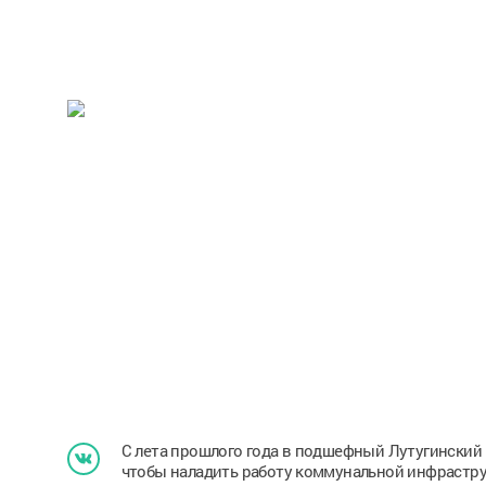
С лета прошлого года в подшефный Лутугински
чтобы наладить работу коммунальной инфрастр