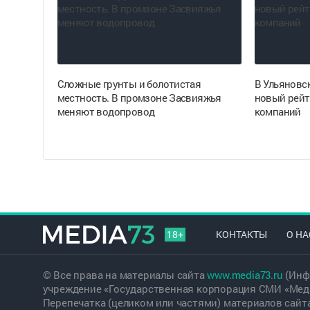
Сложные грунты и болотистая
В Ульяновс
местность. В промзоне Засвияжья
новый рейт
меняют водопровод
компаний
18+
КОНТАКТЫ
О НА
© Все права на материалы сайта
www.media73.ru
(Инф
учреждение «Государственная корпорация СМИ «Меди
Перепечатка (целиком или частями) материалов сайт