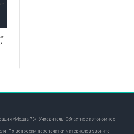
ия
ну
ация «Медиа 73». Учредитель: Областное автономное
еля. По вопросам перепечатки материалов звоните