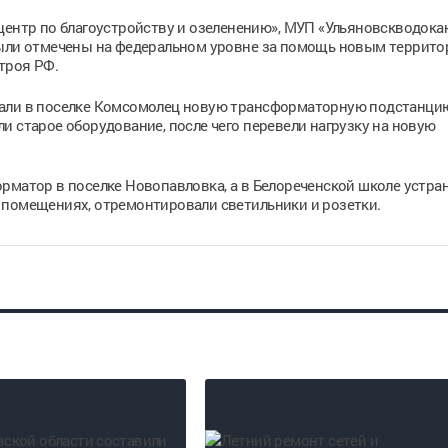
центр по благоустройству и озеленению», МУП «Ульяновскводокан
были отмечены на федеральном уровне за помощь новым террит
троя РФ.
вали в поселке Комсомолец новую трансформаторную подстанцию
и старое оборудование, после чего перевели нагрузку на новую
рматор в поселке Новопавловка, а в Белореченской школе устра
 помещениях, отремонтировали светильники и розетки.