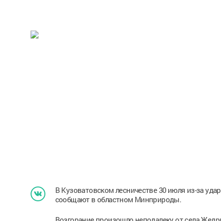
В Кузоватовском лесничестве 30 июля из-за удар
сообщают в областном Минприроды.
Возгорание произошло неподалеку от села Жедр