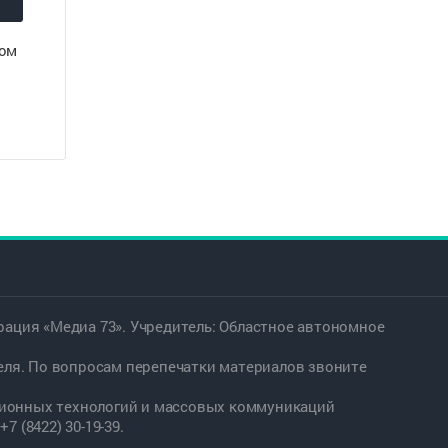
ном
ация «Медиа 73». Учредитель: Областное автономное
еля. По вопросам перепечатки материалов звоните
ационных технологий и массовых коммуникаций
7 (8422) 30-19-39.