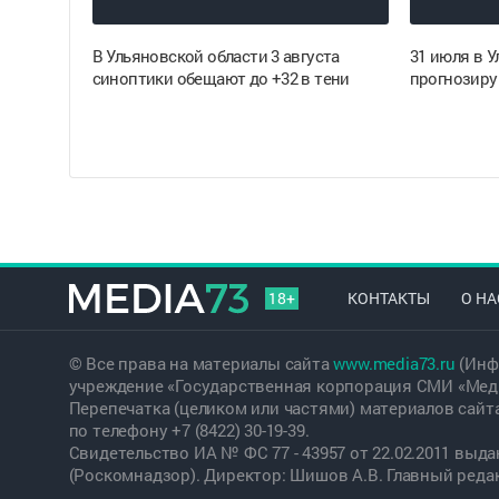
В Ульяновской области 3 августа
31 июля в 
синоптики обещают до +32 в тени
прогнозиру
18+
КОНТАКТЫ
О НА
© Все права на материалы сайта
www.media73.ru
(Инф
учреждение «Государственная корпорация СМИ «Меди
Перепечатка (целиком или частями) материалов сайт
по телефону +7 (8422) 30-19-39.
Свидетельство ИА № ФС 77 - 43957 от 22.02.2011 вы
(Роскомнадзор). Директор: Шишов А.В. Главный редакт