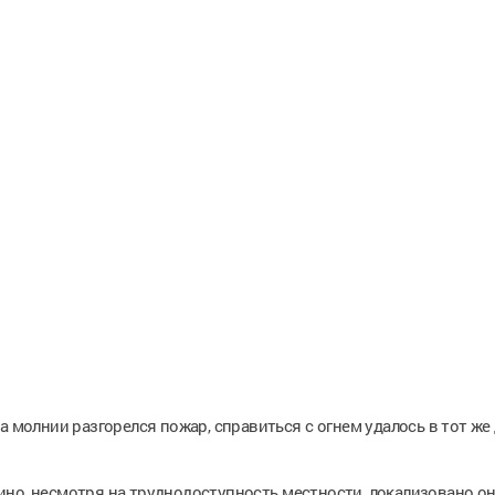
а молнии разгорелся пожар, справиться с огнем удалось в тот же 
ино, несмотря на труднодоступность местности, локализовано о