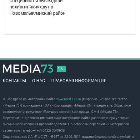
Специалисты «Выездной
поликлиники» едут в
Новомалыклинский район
18+
КОНТАКТЫ
О НАС
ПРАВОВАЯ ИНФОРМАЦИЯ
© Все права на материалы сайта
www.media73.ru
(Информационное агентство
«Медиа 73») принадлежат ОАУ «Корпорация «Медиа 73». Учредитель: Областное
автономное учреждение «Государственная корпорация СМИ «Медиа 73».
Перепечатка (целиком или частями) материалов сайта разрешена при условии
письменного согласия правообладателя. По вопросам перепечатки материалов
звоните по телефону +7 (8422) 30-19-39.
Свидетельство ИА № ФС 77 - 43957 от 22.02.2011 выдано Федеральной службой по