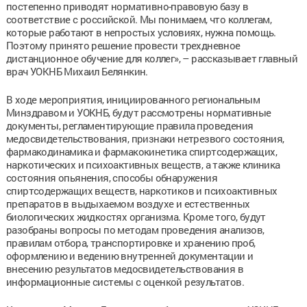
постепенно приводят нормативно-правовую базу в
соответствие с российской. Мы понимаем, что коллегам,
которые работают в непростых условиях, нужна помощь.
Поэтому принято решение провести трехдневное
дистанционное обучение для коллег», – рассказывает главный
врач УОКНБ Михаил Белянкин.
В ходе мероприятия, инициированного региональным
Минздравом и УОКНБ, будут рассмотрены нормативные
документы, регламентирующие правила проведения
медосвидетельствования, признаки нетрезвого состояния,
фармакодинамика и фармакокинетика спиртсодержащих,
наркотических и психоактивных веществ, а также клиника
состояния опьянения, способы обнаружения
спиртсодержащих веществ, наркотиков и психоактивных
препаратов в выдыхаемом воздухе и естественных
биологических жидкостях организма. Кроме того, будут
разобраны вопросы по методам проведения анализов,
правилам отбора, транспортировке и хранению проб,
оформлению и ведению внутренней документации и
внесению результатов медосвидетельствования в
информационные системы с оценкой результатов.