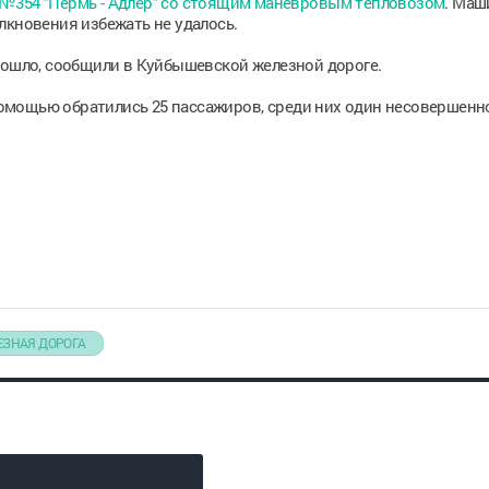
 №354 "Пермь - Адлер" со стоящим маневровым тепловозом
. Маш
лкновения избежать не удалось.
зошло, сообщили в Куйбышевской железной дороге.
мощью обратились 25 пассажиров, среди них один несовершенн
ЗНАЯ ДОРОГА