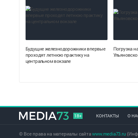
Будущие железнодорожники впервые
Погрузка на
проходят летнюю практику на
Ульяновско
центральном вокзале
18+
КОНТАКТЫ
О НА
© Все права на материалы сайта
www.media73.ru
(Инф