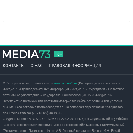
18+
КОНТАКТЫ
О НАС
ПРАВОВАЯ ИНФОРМАЦИЯ
© Все права на материалы сайта
www.media73.ru
(Информационное агентство
«Медиа 73») принадлежат ОАУ «Корпорация «Медиа 73». Учредитель: Областное
автономное учреждение «Государственная корпорация СМИ «Медиа 73».
Перепечатка (целиком или частями) материалов сайта разрешена при условии
письменного согласия правообладателя. По вопросам перепечатки материалов
звоните по телефону +7 (8422) 30-19-39.
Свидетельство ИА № ФС 77 - 43957 от 22.02.2011 выдано Федеральной службой по
надзору в сфере связи, информационных технологий и массовых коммуникаций
(Роскомнадзор). Директор: Шишов А.В. Главный редактор: Белова М.Н. E-mail: