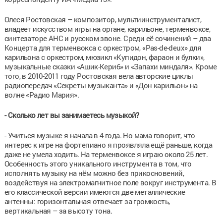
Олеся Ростовская – композитор, мультиинструменталист,
владеет искусством игры на органе, карильоне, терменвоксе,
синтезаторе АНС и русском звоне. Среди её сочинений – два
Концерта для терменвокса с оркестром, «Pas-de-deux» для
карильона с оркестром, мюзикл «Купидон, фараон и булки»,
музыкальные сказки «Ашик-Кериб» и «Запахи миндаля». Кроме
того, в 2010-2011 году Ростовская вела авторские циклы
радиопередач «Секреты музыканта» и «Дон карильон» на
волне «Радио Мария».
- Сколько лет вы занимаетесь музыкой?
- Учиться музыке я начала в 4 года. Но мама говорит, что
интерес к игре на фортепиано я проявляла ещё раньше, когда
даже не умела ходить. На терменвоксе я играю около 25 лет.
Особенность этого уникального инструмента в том, что
исполнять музыку на нём можно без прикосновений,
воздействуя на электромагнитное поле вокруг инструмента. В
его классической версии имеются две металлические
антенны: горизонтальная отвечает за громкость,
вертикальная – за высоту тона.