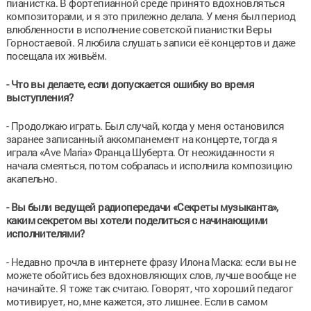
пианистка. В фортепианной среде принято вдохновляться
композиторами, и я это прилежно делала. У меня был период
влюбленности в исполнение советской пианистки Веры
Горностаевой. Я любила слушать записи её концертов и даже
посещала их живьём.
- Что вы делаете, если допускается ошибку во время
выступления?
- Продолжаю играть. Был случай, когда у меня остановился
заранее записанный аккомпанемент на концерте, тогда я
играла «Ave Maria» Франца Шуберта. От неожиданности я
начала смеяться, потом собралась и исполнила композицию
акапельно.
- Вы были ведущей радиопередачи «Секреты музыканта»,
каким секретом вы хотели поделиться с начинающими
исполнителями?
- Недавно прочла в интернете фразу Илона Маска: если вы не
можете обойтись без вдохновляющих слов, лучше вообще не
начинайте. Я тоже так считаю. Говорят, что хороший педагог
мотивирует, но, мне кажется, это лишнее. Если в самом