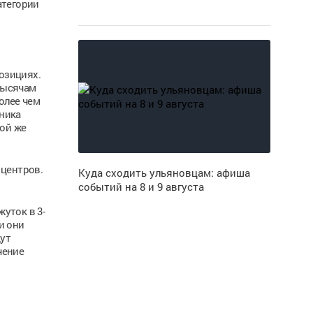
атегории
озициях.
 тысячам
олее чем
нника
кой же
 центров.
Куда сходить ульяновцам: афиша
событий на 8 и 9 августа
уток в 3-
и они
дут
чение