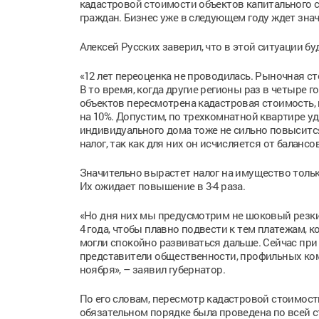
кадастровой стоимости объектов капитального с
граждан. Бизнес уже в следующем году ждет зна
Алексей Русских заверил, что в этой ситуации б
«12 лет переоценка не проводилась. Рыночная ст
В то время, когда другие регионы раз в четыре 
объектов пересмотрена кадастровая стоимость, н
на 10%. Допустим, по трехкомнатной квартире уд
индивидуального дома тоже не сильно повысится
налог, так как для них он исчисляется от баланс
Значительно вырастет налог на имущество тольк
Их ожидает повышение в 3-4 раза.
«Но дня них мы предусмотрим не шоковый резкий
4 года, чтобы плавно подвести к тем платежам, к
могли спокойно развиваться дальше. Сейчас при
представители общественности, профильных ком
ноября», – заявил губернатор.
По его словам, пересмотр кадастровой стоимости
обязательном порядке была проведена по всей с