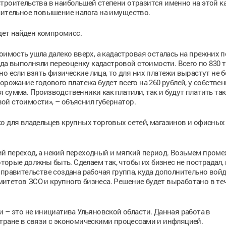
троительства в наибольшей степени отразится именно на этой к
чительное повышение налога на имущество.
удет найден компромисс.
оимость ушла далеко вверх, а кадастровая осталась на прежних п
года выполняли переоценку кадастровой стоимости. Всего по 830
о если взять физические лица, то для них платежи вырастут не б
орожание годового платежа будет всего на 260 рублей, у собстве
 сумма. Производственники как платили, так и будут платить та
овой стоимости», – объяснил губернатор.
о для владельцев крупных торговых сетей, магазинов и офисных
 переход, а некий переходный и мягкий период. Возьмем промеж
оторые должны быть. Сделаем так, чтобы их бизнес не пострадал, 
 правительстве создана рабочая группа, куда дополнительно вой
итетов ЗСО и крупного бизнеса. Решение будет выработано в те
 – это не инициатива Ульяновской области. Данная работа в
тране в связи с экономическими процессами и инфляцией.