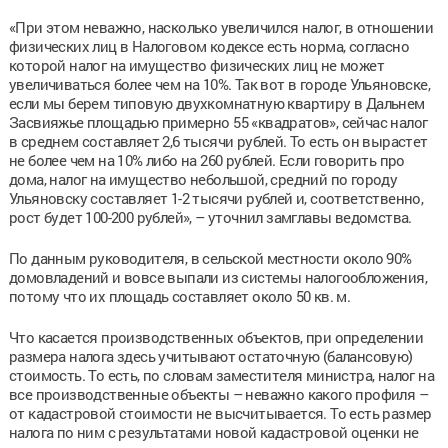
«При этом неважно, насколько увеличился налог, в отношении
физических лиц в Налоговом кодексе есть норма, согласно
которой налог на имущество физических лиц не может
увеличиваться более чем на 10%. Так вот в городе Ульяновске,
если мы берем типовую двухкомнатную квартиру в Дальнем
Засвияжье площадью примерно 55 «квадратов», сейчас налог
в среднем составляет 2,6 тысячи рублей. То есть он вырастет
не более чем на 10% либо на 260 рублей. Если говорить про
дома, налог на имущество небольшой, средний по городу
Ульяновску составляет 1-2 тысячи рублей и, соответственно,
рост будет 100-200 рублей», – уточнил замглавы ведомства.
По данным руководителя, в сельской местности около 90%
домовладений и вовсе выпали из системы налогообложения,
потому что их площадь составляет около 50 кв. м.
Что касается производственных объектов, при определении
размера налога здесь учитывают остаточную (балансовую)
стоимость. То есть, по словам заместителя министра, налог на
все производственные объекты – неважно какого профиля –
от кадастровой стоимости не высчитывается. То есть размер
налога по ним с результатами новой кадастровой оценки не