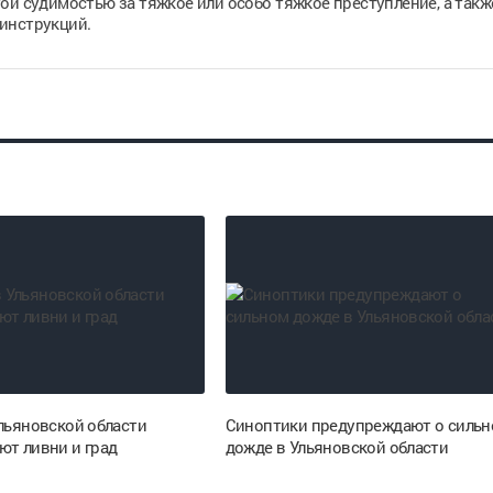
ой судимостью за тяжкое или особо тяжкое преступление, а такж
инструкций.
Ульяновской области
Синоптики предупреждают о силь
ют ливни и град
дожде в Ульяновской области