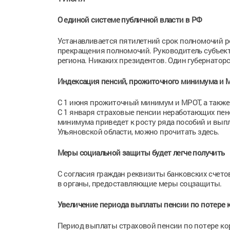
О единой системе публичной власти в РФ
Устанавливается пятилетний срок полномочий р
прекращения полномочий. Руководитель субъект
региона. Никаких президентов. Один губернаторс
Индексация пенсий, прожиточного минимума и 
С 1 июня прожиточный минимум и МРОТ, а также
С 1 января страховые пенсии неработающих пен
минимума приведет к росту ряда пособий и выпла
Ульяновской области, можно прочитать здесь.
Меры социальной защиты будет легче получить
С согласия граждан реквизиты банковских счето
в органы, предоставляющие меры соцзащиты.
Увеличение периода выплаты пенсии по потере 
Период выплаты страховой пенсии по потере кор