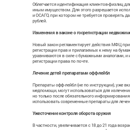
Облегчается идентификация клиентов-физлиц д
иным имуществом. Для этого разрешается испол
и ОСАГО, при котором не требуется проверять да
рублей.
Изменения в законе о госрегистрации недвижим
Новый закон регламентирует действия МФЦ при 
регистрации прав и прилагаемых к нему на бум
уравниваются в силе с бумажными аналогами, и 
регистрации права по почте.
Лечение детей препаратами офф-лейбл
Препараты офф-лейбл (не по инструкции), уже в
медпомощи, могут использоваться для излечения
но только после обязательного информирования 
использовать современные препараты для лечени
Ужесточение контроля оборота оружия
В частности, увеличивается с 18 до 21 года воз