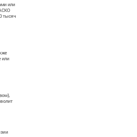
ами или
КАСКО
40 тысяч
кже
е или
вом),
зволит
нзии