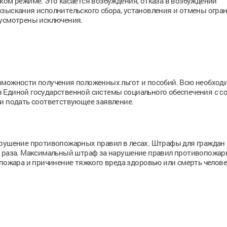
ком режиме. Это касается возбуждения, отказа в возбуждении
взыскания исполнительского сбора, установления и отмены огра
дусмотрены исключения.
зможности получения положенных льгот и пособий. Всю необхо
 Единой государственной системы социального обеспечения с с
ти подать соответствующее заявление.
арушение противопожарных правил в лесах. Штрафы для граждан
и раза. Максимальный штраф за нарушение правил противопожар
 пожара и причинение тяжкого вреда здоровью или смерть челове