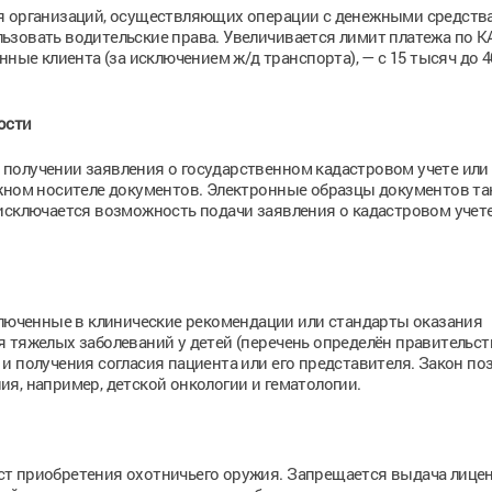
ля организаций, осуществляющих операции с денежными средств
ьзовать водительские права. Увеличивается лимит платежа по 
нные клиента (за исключением ж/д транспорта), — с 15 тысяч до 
ости
получении заявления о государственном кадастровом учете или
ажном носителе документов. Электронные образцы документов та
исключается возможность подачи заявления о кадастровом учет
ключенные в клинические рекомендации или стандарты оказания
 тяжелых заболеваний у детей (перечень определён правительст
и получения согласия пациента или его представителя. Закон по
я, например, детской онкологии и гематологии.
раст приобретения охотничьего оружия. Запрещается выдача лице