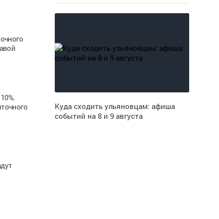
рочного
лавой
10%.
Куда сходить ульяновцам: афиша
иточного
событий на 8 и 9 августа
адут