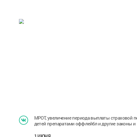
МРОТ, увеличение периода выплаты страховой пе
детей препаратами офф-лейбл и другие законы и
1 ИЮНЯ