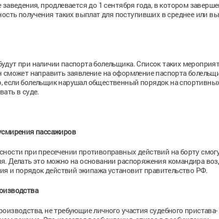
 заведения, продлевается до 1 сентября года, в котором заверш
ность получения таких выплат для поступивших в среднее или в
удут при наличии паспорта болельщика. Список таких мероприя
н сможет направить заявление на оформление паспорта болельщи
мер, если болельщик нарушал общественный порядок на спортивны
ать в суде.
 усмирения пассажиров
сности при пресечении противоправных действий на борту смог
я. Делать это можно на основании распоряжения командира во
ния и порядок действий экипажа установит правительство РФ.
роизводства
оизводства, не требующие личного участия судебного пристава-