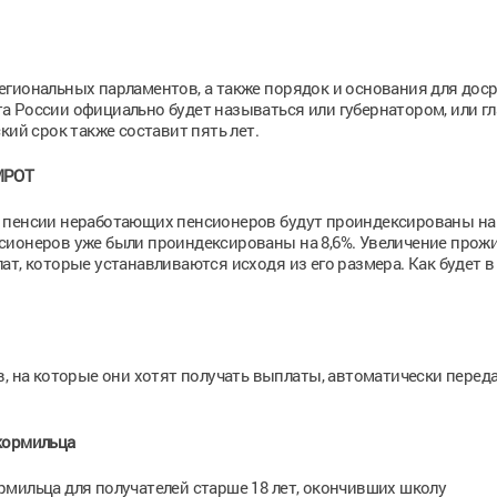
егиональных парламентов, а также порядок и основания для дос
а России официально будет называться или губернатором, или г
кий срок также составит пять лет.
МРОТ
 пенсии неработающих пенсионеров будут проиндексированы на 
сионеров уже были проиндексированы на 8,6%. Увеличение прож
т, которые устанавливаются исходя из его размера. Как будет в
в, на которые они хотят получать выплаты, автоматически перед
кормильца
мильца для получателей старше 18 лет, окончивших школу