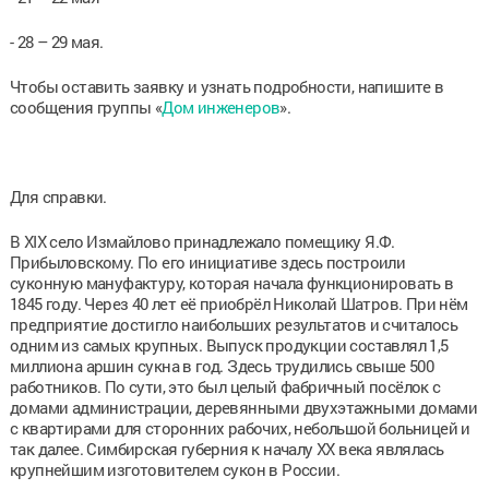
- 28 – 29 мая.
Чтобы оставить заявку и узнать подробности, напишите в
сообщения группы «
Дом инженеров
».
Для справки.
В XIX село Измайлово принадлежало помещику Я.Ф.
Прибыловскому. По его инициативе здесь построили
суконную мануфактуру, которая начала функционировать в
1845 году. Через 40 лет её приобрёл Николай Шатров. При нём
предприятие достигло наибольших результатов и считалось
одним из самых крупных. Выпуск продукции составлял 1,5
миллиона аршин сукна в год. Здесь трудились свыше 500
работников. По сути, это был целый фабричный посёлок с
домами администрации, деревянными двухэтажными домами
с квартирами для сторонних рабочих, небольшой больницей и
так далее. Симбирская губерния к началу XX века являлась
крупнейшим изготовителем сукон в России.