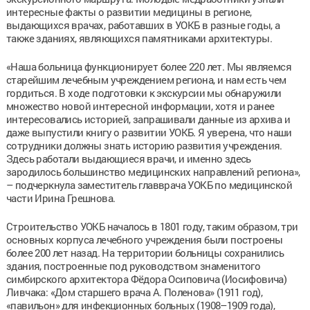
интересные факты о развитии медицины в регионе,
выдающихся врачах, работавших в УОКБ в разные годы, а
также зданиях, являющихся памятниками архитектуры.
«Наша больница функционирует более 220 лет. Мы являемся
старейшим лечебным учреждением региона, и нам есть чем
гордиться. В ходе подготовки к экскурсии мы обнаружили
множество новой интересной информации, хотя и ранее
интересовались историей, запрашивали данные из архива и
даже выпустили книгу о развитии УОКБ. Я уверена, что наши
сотрудники должны знать историю развития учреждения.
Здесь работали выдающиеся врачи, и именно здесь
зародилось большинство медицинских направлений региона»,
– подчеркнула заместитель главврача УОКБ по медицинской
части Ирина Грешнова.
Строительство УОКБ началось в 1801 году, таким образом, три
основных корпуса лечебного учреждения были построены
более 200 лет назад. На территории больницы сохранились
здания, построенные под руководством знаменитого
симбирского архитектора Фёдора Осиповича (Иосифовича)
Ливчака: «Дом старшего врача А. Поленова» (1911 год),
«павильон» для инфекционных больных (1908–1909 года),